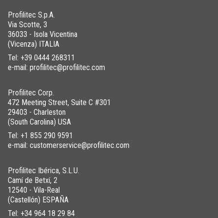
Profilitec S.p.A.
Via Scotte, 3
36033 - Isola Vicentina
(Vicenza) ITALIA
Tel:
+39 0444 268311
e-mail: profilitec@profilitec.com
Profilitec Corp.
472 Meeting Street, Suite C #301
29403 - Charleston
(South Carolina) USA
Tel:
+1 855 290 9591
e-mail: customerservice@profilitec.com
Profilitec Ibérica, S.L.U.
Camí de Betxí, 2
12540 - Vila-Real
(Castellón) ESPAÑA
Tel:
+34 964 18 29 84