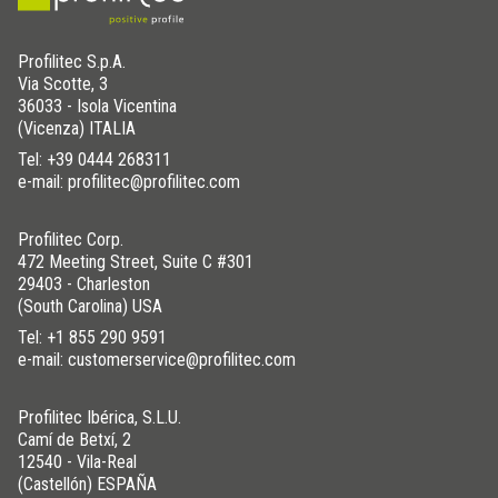
Profilitec S.p.A.
Via Scotte, 3
36033 - Isola Vicentina
(Vicenza) ITALIA
Tel:
+39 0444 268311
e-mail: profilitec@profilitec.com
Profilitec Corp.
472 Meeting Street, Suite C #301
29403 - Charleston
(South Carolina) USA
Tel:
+1 855 290 9591
e-mail: customerservice@profilitec.com
Profilitec Ibérica, S.L.U.
Camí de Betxí, 2
12540 - Vila-Real
(Castellón) ESPAÑA