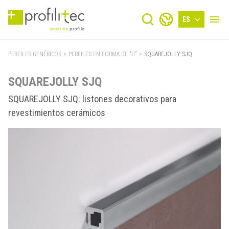
ES
PERFILES GENÉRICOS
>
PERFILES EN FORMA DE "U"
>
SQUAREJOLLY SJQ
SQUAREJOLLY SJQ
SQUAREJOLLY SJQ: listones decorativos para
revestimientos cerámicos