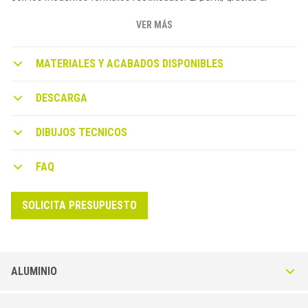
anclaje mecánico optimizado garantizado por las dos ranuras de
cola de milano, también es ideal como solución estética después
VER MÁS
de la colocación para el acabado de boiserie o como listón
decorativo.
MATERIALES Y ACABADOS DISPONIBLES
DESCARGA
DIBUJOS TECNICOS
FAQ
SOLICITA PRESUPUESTO
ALUMINIO
Squarejolly SJQ-A en Aluminio Anodizado o Pulido