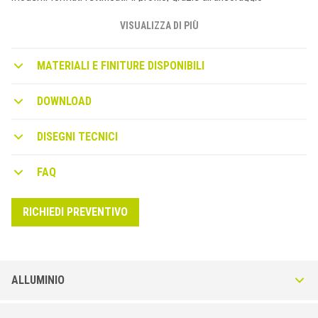
meccanico ottimizzato garantito dalla due cave di rondine, è
ideale anche come soluzione estetica dopo posa a rifinitura di
VISUALIZZA DI PIÙ
boiserie o come listello decorativo.
MATERIALI E FINITURE DISPONIBILI
DOWNLOAD
DISEGNI TECNICI
FAQ
RICHIEDI PREVENTIVO
ALLUMINIO
Squarejolly SJQ-A in Alluminio Anodizzato o