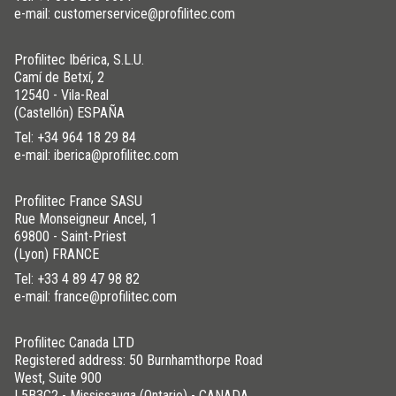
e-mail: customerservice@profilitec.com
Profilitec Ibérica, S.L.U.
Camí de Betxí, 2
12540 - Vila-Real
(Castellón) ESPAÑA
Tel:
+34 964 18 29 84
e-mail: iberica@profilitec.com
Profilitec France SASU
Rue Monseigneur Ancel, 1
69800 - Saint-Priest
(Lyon) FRANCE
Tel:
+33 4 89 47 98 82
e-mail: france@profilitec.com
Profilitec Canada LTD
Registered address: 50 Burnhamthorpe Road
West, Suite 900
L5B3C2 - Mississauga (Ontario) - CANADA