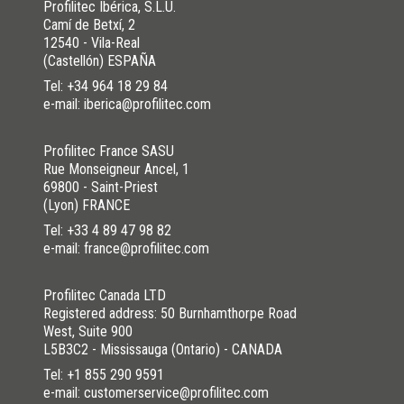
Profilitec Ibérica, S.L.U.
Camí de Betxí, 2
12540 - Vila-Real
(Castellón) ESPAÑA
Tel:
+34 964 18 29 84
e-mail: iberica@profilitec.com
Profilitec France SASU
Rue Monseigneur Ancel, 1
69800 - Saint-Priest
(Lyon) FRANCE
Tel:
+33 4 89 47 98 82
e-mail: france@profilitec.com
Profilitec Canada LTD
Registered address: 50 Burnhamthorpe Road
West, Suite 900
L5B3C2 - Mississauga (Ontario) - CANADA
Tel:
+1 855 290 9591
e-mail: customerservice@profilitec.com