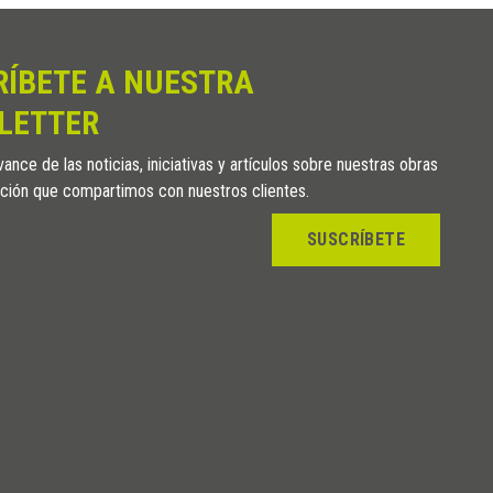
Nogal oscuro
Wengué
RÍBETE A NUESTRA
Roble blanqueado
Arce
LETTER
Haya
ance de las noticias, iniciativas y artículos sobre nuestras obras
Roble
ción que compartimos con nuestros clientes.
Cerezo
Nogal claro
SUSCRÍBETE
Nogal oscuro
Wengué