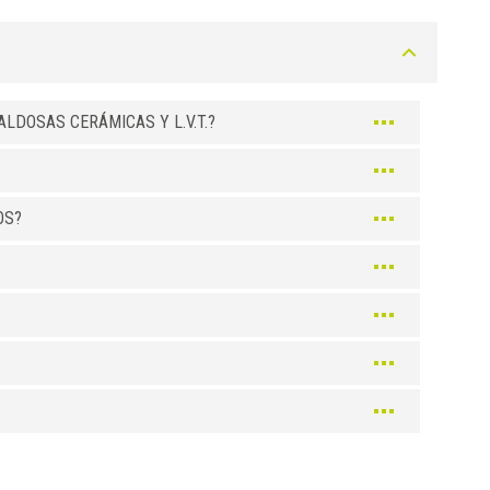
Oro
Oro
Oro
Bronce
LDOSAS CERÁMICAS Y L.V.T.?
Bronce
Bronce
Bronce
OS?
Color
Roble blanqueado
Arce
Haya
Roble
Cerezo
Nogal claro