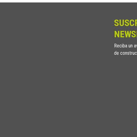
30
ST 30 NSA
30
ST 30 WEA
SUSC
30
ST 30 RSF
30
ST 30 ACF
NEWS
30
ST 30 FAF
Reciba un av
30
ST 30 ROF
de construc
30
ST 30 CIF
30
ST 30 NCF
30
ST 30 NSF
30
ST 30 WEF