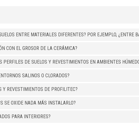
30
ST 30 AOF
35
ST 35 AOF
40
ST 40 AOF
18
ST 18 ABF
SUELOS ENTRE MATERIALES DIFERENTES? POR EJEMPLO, ¿ENTRE BA
30
ST 30 ABF
35
ST 35 ABF
IÓN CON EL GROSOR DE LA CERÁMICA?
40
ST 40 ABF
OS PERFILES DE SUELOS Y REVESTIMIENTOS EN AMBIENTES HÚMED
ALUMINIO
/ EFECTO MADERA
ENTORNOS SALINOS O CLORADOS?
B (mm)
Art.
30
ST 30 RSA
S Y REVESTIMIENTOS DE PROFILITEC?
30
ST 30 ACA
OS SE OXIDE NADA MÁS INSTALARLO?
30
ST 30 FAA
30
ST 30 ROA
ADOS PARA INTERIORES?
30
ST 30 CIA
30
ST 30 NCA