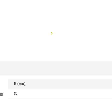
H (mm)
30
00