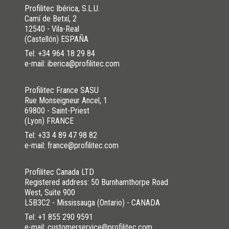
Profilitec Ibérica, S.L.U.
Camí de Betxí, 2
12540 - Vila-Real
(Castellón) ESPAÑA
Tel:
+34 964 18 29 84
e-mail: iberica@profilitec.com
Profilitec France SASU
Rue Monseigneur Ancel, 1
69800 - Saint-Priest
(Lyon) FRANCE
Tel:
+33 4 89 47 98 82
e-mail: france@profilitec.com
Profilitec Canada LTD
Registered address: 50 Burnhamthorpe Road
West, Suite 900
L5B3C2 - Mississauga (Ontario) - CANADA
Tel:
+1 855 290 9591
e-mail: customerservice@profilitec.com