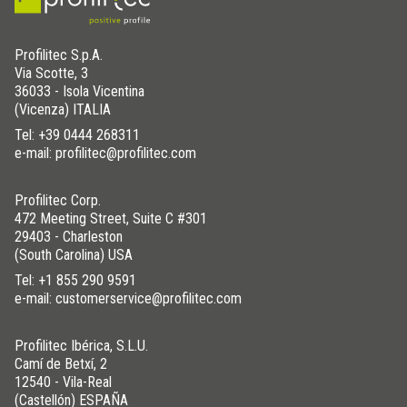
Profilitec S.p.A.
Via Scotte, 3
36033 - Isola Vicentina
(Vicenza) ITALIA
Tel:
+39 0444 268311
e-mail: profilitec@profilitec.com
Profilitec Corp.
472 Meeting Street, Suite C #301
29403 - Charleston
(South Carolina) USA
Tel:
+1 855 290 9591
e-mail: customerservice@profilitec.com
Profilitec Ibérica, S.L.U.
Camí de Betxí, 2
12540 - Vila-Real
(Castellón) ESPAÑA