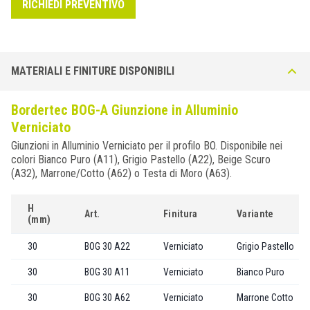
RICHIEDI PREVENTIVO
MATERIALI E FINITURE DISPONIBILI
Bordertec BOG-A Giunzione in Alluminio
Verniciato
Giunzioni in Alluminio Verniciato per il profilo BO. Disponibile nei
colori Bianco Puro (A11), Grigio Pastello (A22), Beige Scuro
(A32), Marrone/Cotto (A62) o Testa di Moro (A63).
H
Art.
Finitura
Variante
(mm)
30
BOG 30 A22
Verniciato
Grigio Pastello
30
BOG 30 A11
Verniciato
Bianco Puro
30
BOG 30 A62
Verniciato
Marrone Cotto