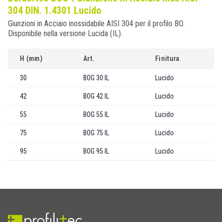
304 DIN. 1.4301 Lucido
Giunzioni in Acciaio inossidabile AISI 304 per il profilo BO.
Disponibile nella versione Lucida (IL).
H (mm)
Art.
Finitura
30
BOG 30 IL
Lucido
42
BOG 42 IL
Lucido
55
BOG 55 IL
Lucido
75
BOG 75 IL
Lucido
95
BOG 95 IL
Lucido