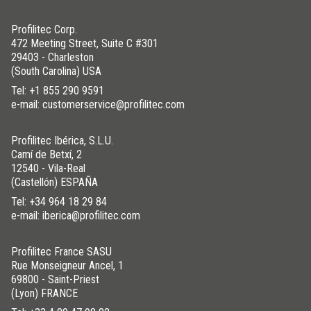
Profilitec Corp.
472 Meeting Street, Suite C #301
29403 - Charleston
(South Carolina) USA
Tel:
+1 855 290 9591
e-mail: customerservice@profilitec.com
Profilitec Ibérica, S.L.U.
Camí de Betxí, 2
12540 - Vila-Real
(Castellón) ESPAÑA
Tel:
+34 964 18 29 84
e-mail: iberica@profilitec.com
Profilitec France SASU
Rue Monseigneur Ancel, 1
69800 - Saint-Priest
(Lyon) FRANCE