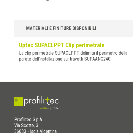
MATERIALI E FINITURE DISPONIBILI
Uptec SUPACLPPT Clip perimetrale
La clip perimetrale SUPACLPPT delimita il perimetro della
parete dell'installazione sui travetti SUPAANG240.
Profilitec S.p.A.
Via Scotte, 3
36033 - Isola Vicentina