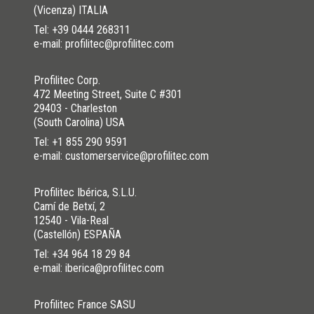
(Vicenza) ITALIA
Tel:
+39 0444 268311
e-mail: profilitec@profilitec.com
Profilitec Corp.
472 Meeting Street, Suite C #301
29403 - Charleston
(South Carolina) USA
Tel:
+1 855 290 9591
e-mail: customerservice@profilitec.com
Profilitec Ibérica, S.L.U.
Camí de Betxí, 2
12540 - Vila-Real
(Castellón) ESPAÑA
Tel:
+34 964 18 29 84
e-mail: iberica@profilitec.com
Profilitec France SASU