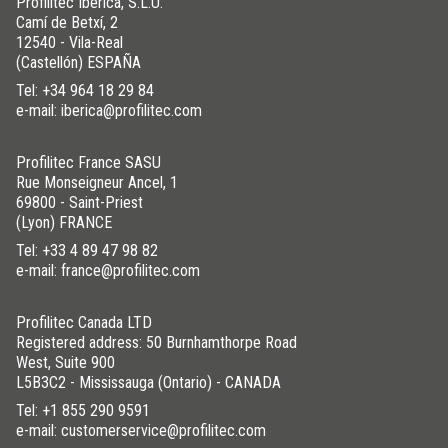
Profilitec Ibérica, S.L.U.
Camí de Betxí, 2
12540 - Vila-Real
(Castellón) ESPAÑA
Tel:
+34 964 18 29 84
e-mail: iberica@profilitec.com
Profilitec France SASU
Rue Monseigneur Ancel, 1
69800 - Saint-Priest
(Lyon) FRANCE
Tel:
+33 4 89 47 98 82
e-mail: france@profilitec.com
Profilitec Canada LTD
Registered address: 50 Burnhamthorpe Road
West, Suite 900
L5B3C2 - Mississauga (Ontario) - CANADA
Tel:
+1 855 290 9591
e-mail: customerservice@profilitec.com