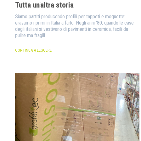
Tutta un'altra storia
Siamo partiti producendo profili per tappeti e moquette:
eravamo i primi in Italia a farlo. Negli anni '80, quando le case
degli italiani si vestivano di pavimenti in ceramica, facili da
pulire ma fragili
CONTINUA A LEGGERE