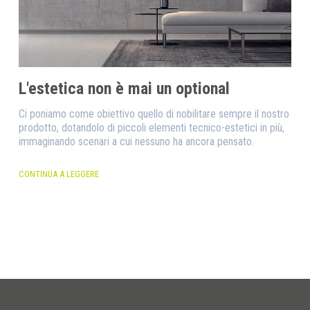
L'estetica non è mai un optional
Ci poniamo come obiettivo quello di nobilitare sempre il nostro
prodotto, dotandolo di piccoli elementi tecnico-estetici in più,
immaginando scenari a cui nessuno ha ancora pensato.
CONTINUA A LEGGERE