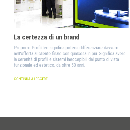
La certezza di un brand
Proporre Profilitec significa potersi differenziare davvero
nell'offerta al cliente finale con qualcosa in più. Significa avere
la serenità di profili e sistemi ineccepibili dal punto di vista
funzionale ed estetico, da oltre 50 anni.
CONTINUA A LEGGERE