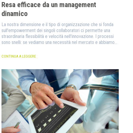
Resa efficace da un management
dinamico
La nostra dimensione e il tipo di organizzazione che si fonda
sull'empowerment dei singoli collaboratori ci permette una
straordinaria flessibilità e velocità nell'innovazione. I processi
sono snelli: se vediamo una necessità nel mercato e abbiamo
l'idea, a stretto giro riusciamo a industrializzarla e a metterla in
commercio.
CONTINUA A LEGGERE