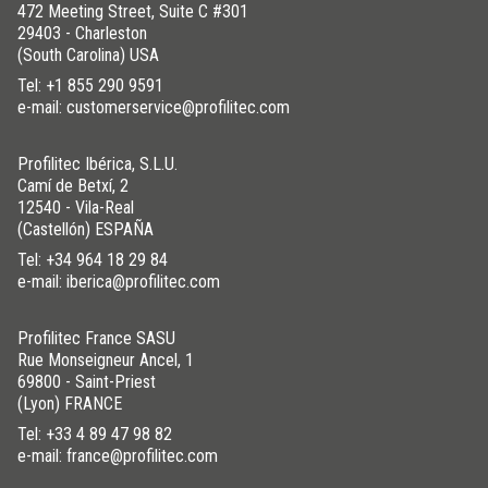
472 Meeting Street, Suite C #301
29403 - Charleston
(South Carolina) USA
Tel:
+1 855 290 9591
e-mail: customerservice@profilitec.com
Profilitec Ibérica, S.L.U.
Camí de Betxí, 2
12540 - Vila-Real
(Castellón) ESPAÑA
Tel:
+34 964 18 29 84
e-mail: iberica@profilitec.com
Profilitec France SASU
Rue Monseigneur Ancel, 1
69800 - Saint-Priest
(Lyon) FRANCE
Tel:
+33 4 89 47 98 82
e-mail: france@profilitec.com