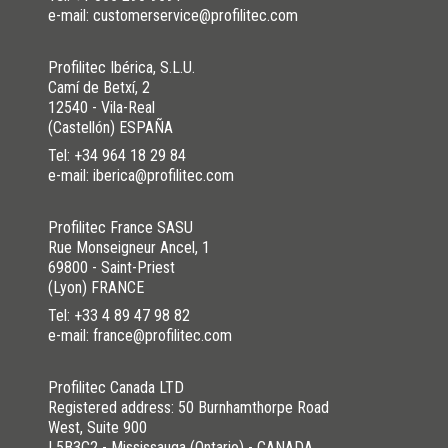
e-mail: customerservice@profilitec.com
Profilitec Ibérica, S.L.U.
Camí de Betxí, 2
12540 - Vila-Real
(Castellón) ESPAÑA
Tel:
+34 964 18 29 84
e-mail: iberica@profilitec.com
Profilitec France SASU
Rue Monseigneur Ancel, 1
69800 - Saint-Priest
(Lyon) FRANCE
Tel:
+33 4 89 47 98 82
e-mail: france@profilitec.com
Profilitec Canada LTD
Registered address: 50 Burnhamthorpe Road
West, Suite 900
L5B3C2 - Mississauga (Ontario) - CANADA