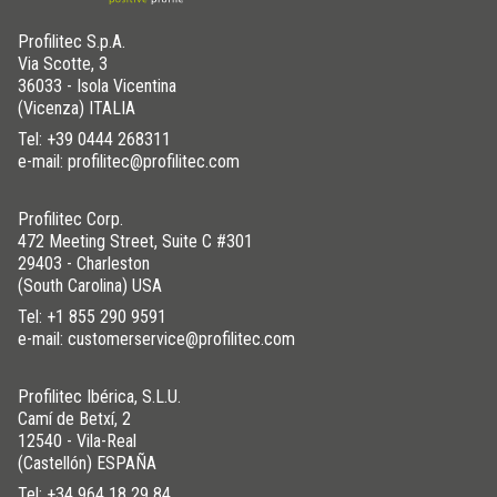
Profilitec S.p.A.
Via Scotte, 3
36033 - Isola Vicentina
(Vicenza) ITALIA
Tel:
+39 0444 268311
e-mail: profilitec@profilitec.com
Profilitec Corp.
472 Meeting Street, Suite C #301
29403 - Charleston
(South Carolina) USA
Tel:
+1 855 290 9591
e-mail: customerservice@profilitec.com
Profilitec Ibérica, S.L.U.
Camí de Betxí, 2
12540 - Vila-Real
(Castellón) ESPAÑA
Tel:
+34 964 18 29 84