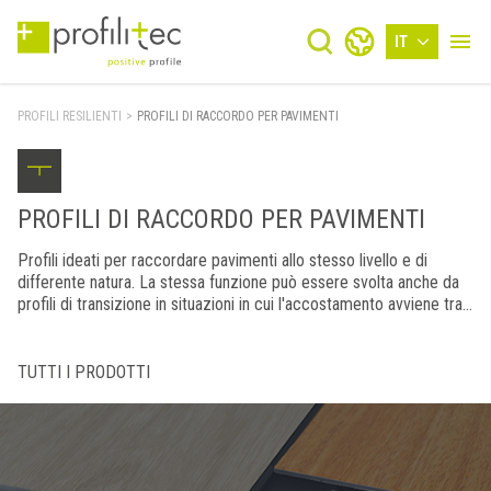
IT
PROFILI RESILIENTI
>
PROFILI DI RACCORDO PER PAVIMENTI
PROFILI DI RACCORDO PER PAVIMENTI
Profili ideati per raccordare pavimenti allo stesso livello e di
differente natura. La stessa funzione può essere svolta anche da
profili di transizione in situazioni in cui l'accostamento avviene tra
pavimenti di diverso spessore. I profili di raccordo possono
svolgere la funzione di coprigiunto di dilatazione oltre che di
finitura, andando a coprire eventuali difetti tra una zona e l'altra.
TUTTI I PRODOTTI