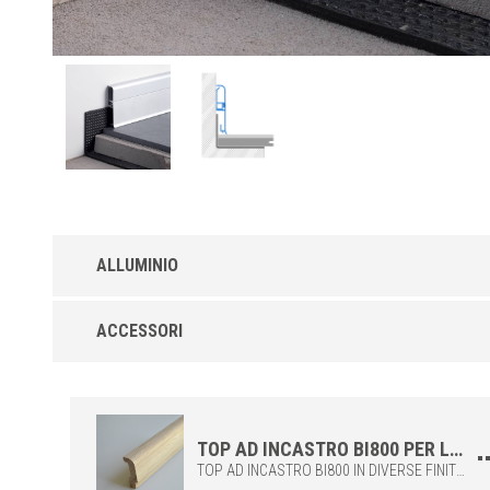
ALLUMINIO
Battiscopa BIM-A Supporto in Alluminio
ACCESSORI
Anodizzato
Base ad incastro in Alluminio Anodizzato finitura Argento (AS) d
accoppiare con i TOP BI800 in Alluminio. Disponibili Raccordi
interni (BII800), Raccordi esterni (BIE800) e Tappi terminali
(BIT800).
TOP AD INCASTRO BI800 PER LE BASI DEI BATTISCOPA BIM800 E BIB800
TOP AD INCASTRO BI800 IN DIVERSE FINITURE, DA COMBINARE CON LA BASE DEI BATTISCOPA BIB800 O BIM800. IL TOP SI ASSEMBLA AD INCASTRO, COPRENDO IL FISSAGGIO E CREANDO UN INNOVATIVO EFFETTO ESTETICO UTILIZZANDO COLORAZIONI DIVERSE TRA LORO. LE NUMEROSE FINITURE CONSENTONO DI OTTENERE ANCHE UN EFFETTI BICOLORE. I TOP NELLA VERSIONE ALLUMINIO SONO COMPATIBILI CON ENTRAMBE LE BASI BIB800 E BIM800. I TOP NELLA VERISONE LEGNO SONO COMPATIBILI SOLO CON LA BASE BIB800.