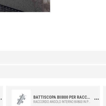
ALLUMINIO
/ ANODIZZATO
H (mm)
Art.
a
50
BIM 800 ASN
BATTISCOPA BII800 PER RACCORDARE GLI ANGOLI INTERNI DEI BATTISCOPA BIM800 E BIB800
RACCORDO ANGOLO INTERNO BII800 IN POLIPROPILENE, DA COMBINARE CON I BATTISCOPA BIB800 O BIM800. IDEALI PER REALIZZARE GIUNZIONI IN MODO ADEGUATO E PRECISO.