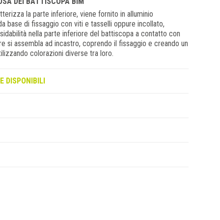
POSA DEI BATTISCOPA BIM
erizza la parte inferiore, viene fornito in alluminio
 base di fissaggio con viti e tasselli oppure incollato,
idabilità nella parte inferiore del battiscopa a contatto con
re si assembla ad incastro, coprendo il fissaggio e creando un
ilizzando colorazioni diverse tra loro.
E DISPONIBILI