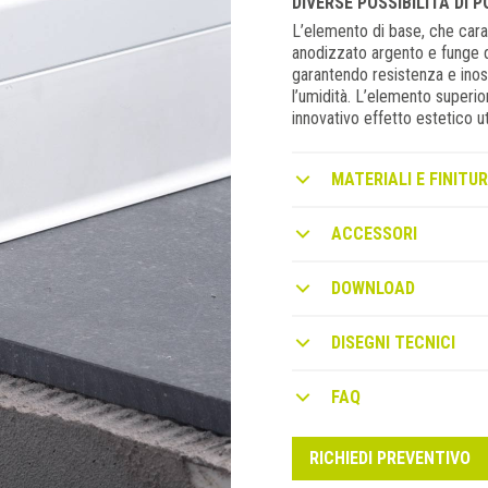
DIVERSE POSSIBILITÀ DI 
L’elemento di base, che caratt
anodizzato argento e funge da
garantendo resistenza e inoss
l’umidità. L’elemento superio
innovativo effetto estetico ut
MATERIALI E FINITUR
ACCESSORI
DOWNLOAD
DISEGNI TECNICI
FAQ
RICHIEDI PREVENTIVO