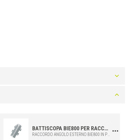
Colore
Argento
BATTISCOPA BIE800 PER RACCORDARE GLI ANGOLI ESTERNI DEI BATTISCOPA BIM800 E BIB800
RACCORDO ANGOLO ESTERNO BIE800 IN POLIPROPILENE, DA COMBINARE CON I BATTISCOPA BIB800 O BIM800. IDEALI PER REALIZZARE GIUNZIONI IN MODO ADEGUATO E PRECISO.