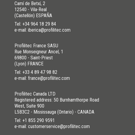
Camí de Betxí, 2
12540 - Vila-Real
(Castellón) ESPAÑA
Tel:
+34 964 18 29 84
e-mail: iberica@profilitec.com
Profilitec France SASU
Rue Monseigneur Ancel, 1
69800 - Saint-Priest
(Lyon) FRANCE
Tel:
+33 4 89 47 98 82
e-mail: france@profilitec.com
Profilitec Canada LTD
Registered address: 50 Burnhamthorpe Road
West, Suite 900
L5B3C2 - Mississauga (Ontario) - CANADA
Tel:
+1 855 290 9591
e-mail: customerservice@profilitec.com