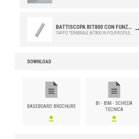
BATTISCOPA BIT800 CON FUNZIONE DI TAPPO TERMINALE PER I BATTISCOPA BIM800 E BIB800
TAPPO TERMINALE BIT800 IN POLIPROPILENE, DA COMBINARE CON I BATTISCOPA BIB800 O BIM800. IDEALI PER COMPLETARE IN MODO FACILE ED ELEGANTE.
DOWNLOAD
BI - BIM - SCHEDA
BASEBOARD BROCHURE
TECNICA