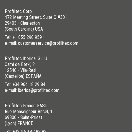
Profilitec Corp.
472 Meeting Street, Suite C #301
29403 - Charleston
(South Carolina) USA
Tel:
+1 855 290 9591
e-mail: customerservice@profilitec.com
Profilitec Ibérica, S.L.U.
Camí de Betxí, 2
12540 - Vila-Real
(Castellón) ESPAÑA
Tel:
+34 964 18 29 84
e-mail: iberica@profilitec.com
Profilitec France SASU
Rue Monseigneur Ancel, 1
69800 - Saint-Priest
(Lyon) FRANCE
Tel:
+33 4 89 47 98 82