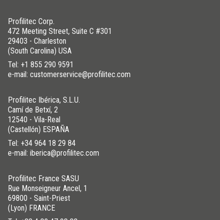
Profilitec Corp.
472 Meeting Street, Suite C #301
29403 - Charleston
(South Carolina) USA
Tel:
+1 855 290 9591
e-mail: customerservice@profilitec.com
Profilitec Ibérica, S.L.U.
Camí de Betxí, 2
12540 - Vila-Real
(Castellón) ESPAÑA
Tel:
+34 964 18 29 84
e-mail: iberica@profilitec.com
Profilitec France SASU
Rue Monseigneur Ancel, 1
69800 - Saint-Priest
(Lyon) FRANCE