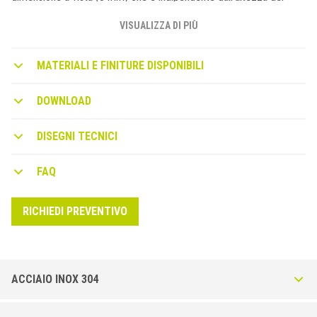
profilo. Disponibile in acciaio inox lucido AISI 304 ed in acciaio
satinato.
VISUALIZZA DI PIÙ
MATERIALI E FINITURE DISPONIBILI
DOWNLOAD
DISEGNI TECNICI
FAQ
RICHIEDI PREVENTIVO
ACCIAIO INOX 304
Squarejolly CU-I in Acciaio Inox AISI 304 - DIN 1.4301