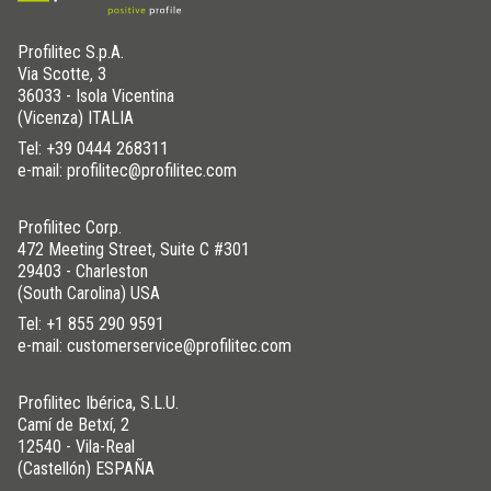
Profilitec S.p.A.
Via Scotte, 3
36033 - Isola Vicentina
(Vicenza) ITALIA
Tel:
+39 0444 268311
e-mail: profilitec@profilitec.com
Profilitec Corp.
472 Meeting Street, Suite C #301
29403 - Charleston
(South Carolina) USA
Tel:
+1 855 290 9591
e-mail: customerservice@profilitec.com
Profilitec Ibérica, S.L.U.
Camí de Betxí, 2
12540 - Vila-Real
(Castellón) ESPAÑA