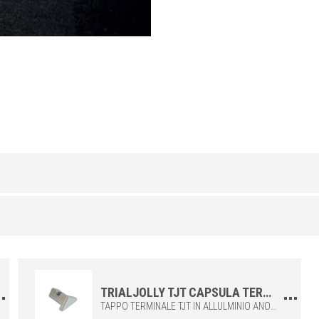
ALLUMINIO
/ ANODIZZATO
H (mm)
Art.
e
8
TJ 80 AS
10
TJ 100 AS
12,5
TJ 125 AS
TRIALJOLLY TJT CAPSULA TERMINALE PER IL PROFILO TRIALJOLLY TJ
TAPPO TERMINALE TJT IN ALLULMINIO ANODIZZATO, PER CHIUDERE IN MODO SEMPLICE ED ELEGANTE I PROFILI DELLA SERIE TRIALJOLLY TJ.