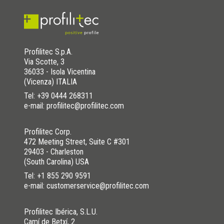
Profilitec S.p.A.
Via Scotte, 3
36033 - Isola Vicentina
(Vicenza) ITALIA
Tel:
+39 0444 268311
e-mail: profilitec@profilitec.com
Profilitec Corp.
472 Meeting Street, Suite C #301
29403 - Charleston
(South Carolina) USA
Tel:
+1 855 290 9591
e-mail: customerservice@profilitec.com
Profilitec Ibérica, S.L.U.
Camí de Betxí, 2