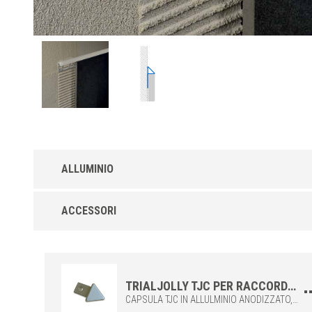
ALLUMINIO
Trialjolly TJ-A in Alluminio Anodizzato o
ACCESSORI
Brillantato
Profilo in alluminio con superficie anodizzata Argento (AS), offr
un’adeguata protezione della parte in vista contro la naturale
corrosione dell’alluminio. Con superficie brillantata ad effetto
Cromato (ASB), per l’abbinamento con gli accessori del bagno.
TRIALJOLLY TJC PER RACCORDARE GLI ANGOLI DEL PROFILO TRIALJOLLY TJ
CAPSULA TJC IN ALLULMINIO ANODIZZATO, PER LA REALIZZAZIONE DI RACCORDI INTERNI TRA PROFILI DELLA SERIE TRIALJOLLY TJ.