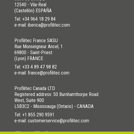
12540 - Vila-Real
(Castellón) ESPAÑA
Tel:
+34 964 18 29 84
e-mail: iberica@profilitec.com
Profilitec France SASU
Rue Monseigneur Ancel, 1
69800 - Saint-Priest
(Lyon) FRANCE
Tel:
+33 4 89 47 98 82
e-mail: france@profilitec.com
Profilitec Canada LTD
Registered address: 50 Burnhamthorpe Road
West, Suite 900
L5B3C2 - Mississauga (Ontario) - CANADA
Tel:
+1 855 290 9591
e-mail: customerservice@profilitec.com