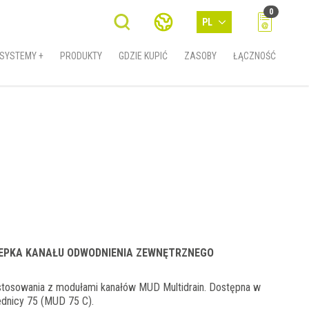
0
PL
SYSTEMY +
PRODUKTY
GDZIE KUPIĆ
ZASOBY
ŁĄCZNOŚĆ
LEPKA KANAŁU ODWODNIENIA ZEWNĘTRZNEGO
tosowania z modułami kanałów MUD Multidrain. Dostępna w
ednicy 75 (MUD 75 C).