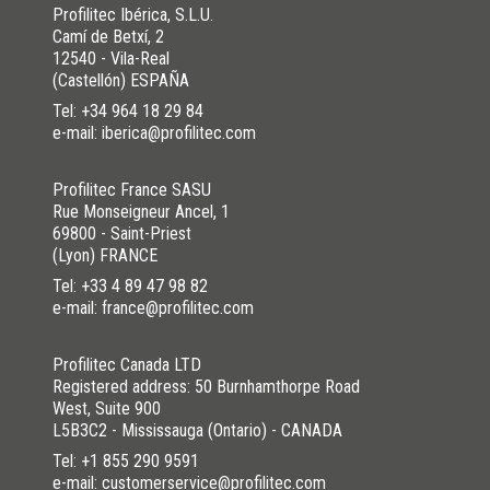
Profilitec Ibérica, S.L.U.
Camí de Betxí, 2
12540 - Vila-Real
(Castellón) ESPAÑA
Tel:
+34 964 18 29 84
e-mail: iberica@profilitec.com
Profilitec France SASU
Rue Monseigneur Ancel, 1
69800 - Saint-Priest
(Lyon) FRANCE
Tel:
+33 4 89 47 98 82
e-mail: france@profilitec.com
Profilitec Canada LTD
Registered address: 50 Burnhamthorpe Road
West, Suite 900
L5B3C2 - Mississauga (Ontario) - CANADA
Tel:
+1 855 290 9591
e-mail: customerservice@profilitec.com