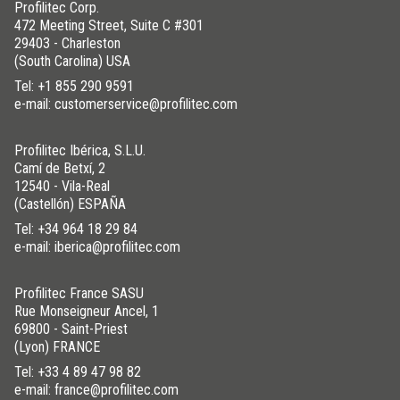
Profilitec Corp.
472 Meeting Street, Suite C #301
29403 - Charleston
(South Carolina) USA
Tel:
+1 855 290 9591
e-mail: customerservice@profilitec.com
Profilitec Ibérica, S.L.U.
Camí de Betxí, 2
12540 - Vila-Real
(Castellón) ESPAÑA
Tel:
+34 964 18 29 84
e-mail: iberica@profilitec.com
Profilitec France SASU
Rue Monseigneur Ancel, 1
69800 - Saint-Priest
(Lyon) FRANCE
Tel:
+33 4 89 47 98 82
e-mail: france@profilitec.com