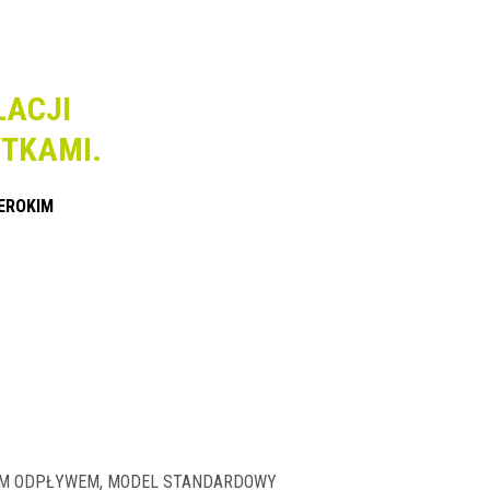
LACJI
TKAMI.
EROKIM
YM ODPŁYWEM, MODEL STANDARDOWY