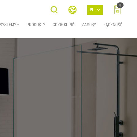
0
PL
SYSTEMY +
PRODUKTY
GDZIE KUPIĆ
ZASOBY
ŁĄCZNOŚĆ