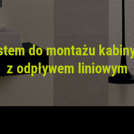
stem do montażu kabiny
z odpływem liniowym