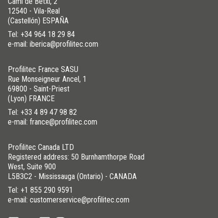
Camí de Betxí, 2
12540 - Vila-Real
(Castellón) ESPAÑA
Tel:
+34 964 18 29 84
e-mail: iberica@profilitec.com
Profilitec France SASU
Rue Monseigneur Ancel, 1
69800 - Saint-Priest
(Lyon) FRANCE
Tel:
+33 4 89 47 98 82
e-mail: france@profilitec.com
Profilitec Canada LTD
Registered address: 50 Burnhamthorpe Road
West, Suite 900
L5B3C2 - Mississauga (Ontario) - CANADA
Tel:
+1 855 290 9591
e-mail: customerservice@profilitec.com