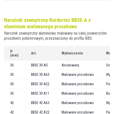
Narożnik zewnętrzny Bordertec BBSE-A z
aluminium malowanego proszkowo
Narożnik zewnętrzny aluminiowy malowany na całej powierzchni
proszkiem poliestrowym, przeznaczony do profilu BBS.
H
Art.
Wykończenie
Wari
(mm)
30
BBSE 30 AS
Anodowany
Sreb
30
BBSE 30 A63
Malowane proszkowo
Wytł
30
BBSE 30 A22
Malowane proszkowo
Past
30
BBSE 30 A11
Malowane proszkowo
Biały
42
BBSE 42 A63
Malowane proszkowo
Wytł
42
BBSE 42 A22
Malowane proszkowo
Past