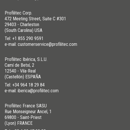
Profilitec Corp.
472 Meeting Street, Suite C #301
29403 - Charleston
(South Carolina) USA
Tel:
+1 855 290 9591
e-mail: customerservice@profilitec.com
Profilitec Ibérica, S.L.U.
Camí de Betxí, 2
12540 - Vila-Real
(Castellón) ESPAÑA
Tel:
+34 964 18 29 84
e-mail: iberica@profilitec.com
Profilitec France SASU
Rue Monseigneur Ancel, 1
69800 - Saint-Priest
(Lyon) FRANCE