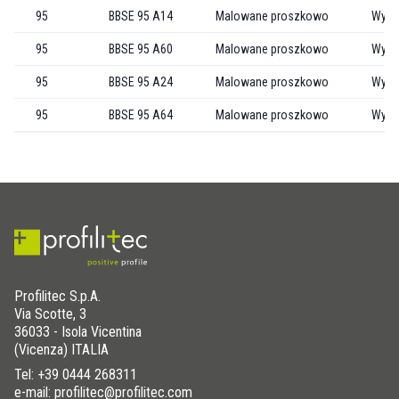
95
BBSE 95 A14
Malowane proszkowo
Wytła
95
BBSE 95 A60
Malowane proszkowo
Wytł
95
BBSE 95 A24
Malowane proszkowo
Wytł
95
BBSE 95 A64
Malowane proszkowo
Wytł
Profilitec S.p.A.
Via Scotte, 3
36033 - Isola Vicentina
(Vicenza) ITALIA
Tel:
+39 0444 268311
e-mail: profilitec@profilitec.com