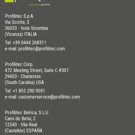
Profilitec S.p.A.
Via Scotte, 3
36033 - Isola Vicentina
(Vicenza) ITALIA
Tel:
+39 0444 268311
e-mail: profilitec@profilitec.com
Profilitec Corp.
472 Meeting Street, Suite C #301
29403 - Charleston
(South Carolina) USA
Tel:
+1 855 290 9591
e-mail: customerservice@profilitec.com
Profilitec Ibérica, S.L.U.
Camí de Betxí, 2
12540 - Vila-Real
(Castellón) ESPAÑA