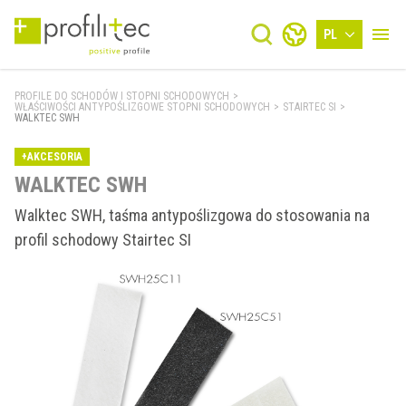
PL
PROFILE DO SCHODÓW I STOPNI SCHODOWYCH
>
WŁAŚCIWOŚCI ANTYPOŚLIZGOWE STOPNI SCHODOWYCH
>
STAIRTEC SI
>
WALKTEC SWH
+AKCESORIA
WALKTEC SWH
Walktec SWH, taśma antypoślizgowa do stosowania na
profil schodowy Stairtec SI