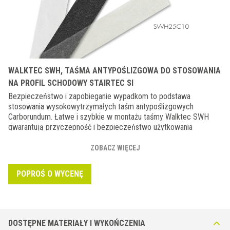
WALKTEC SWH, TAŚMA ANTYPOŚLIZGOWA DO STOSOWANIA
NA PROFIL SCHODOWY STAIRTEC SI
Bezpieczeństwo i zapobieganie wypadkom to podstawa
stosowania wysokowytrzymałych taśm antypoślizgowych
Carborundum. Łatwe i szybkie w montażu taśmy Walktec SWH
gwarantują przyczepność i bezpieczeństwo użytkowania
schodów, nawet na powierzchni mokrej, co jest często źródłem
poważnych wypadków. Nałożone na profil Stairtec SI, nadaje mu
ZOBACZ WIĘCEJ
właściwości antypoślizgowe. Profil schodowy jest zgodny z
obowiązującymi przepisami. Taśmę należy nakładać po
POPROŚ O WYCENĘ
zakończeniu montażu i zamawiać osobno.
DOSTĘPNE MATERIAŁY I WYKOŃCZENIA