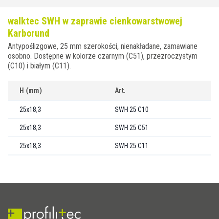
walktec SWH w zaprawie cienkowarstwowej
Karborund
Antypoślizgowe, 25 mm szerokości, nienakładane, zamawiane
osobno. Dostępne w kolorze czarnym (C51), przezroczystym
(C10) i białym (C11).
H (mm)
Art.
25x18,3
SWH 25 C10
25x18,3
SWH 25 C51
25x18,3
SWH 25 C11