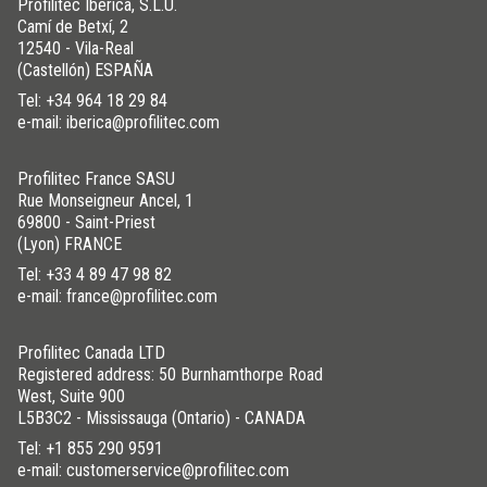
Profilitec Ibérica, S.L.U.
Camí de Betxí, 2
12540 - Vila-Real
(Castellón) ESPAÑA
Tel:
+34 964 18 29 84
e-mail: iberica@profilitec.com
Profilitec France SASU
Rue Monseigneur Ancel, 1
69800 - Saint-Priest
(Lyon) FRANCE
Tel:
+33 4 89 47 98 82
e-mail: france@profilitec.com
Profilitec Canada LTD
Registered address: 50 Burnhamthorpe Road
West, Suite 900
L5B3C2 - Mississauga (Ontario) - CANADA
Tel:
+1 855 290 9591
e-mail: customerservice@profilitec.com