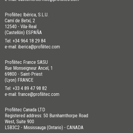
Profilitec Ibérica, S.L.U.
Camí de Betxí, 2
12540 - Vila-Real
(Castellón) ESPAÑA
Tel:
+34 964 18 29 84
e-mail: iberica@profilitec.com
Profilitec France SASU
Rue Monseigneur Ancel, 1
69800 - Saint-Priest
(Lyon) FRANCE
Tel:
+33 4 89 47 98 82
e-mail: france@profilitec.com
Profilitec Canada LTD
Registered address: 50 Burnhamthorpe Road
West, Suite 900
L5B3C2 - Mississauga (Ontario) - CANADA