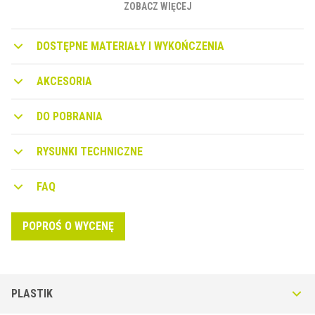
syntetycznej i profili KERAJOLLY KJ, które łączą się, aby idealnie
ZOBACZ WIĘCEJ
dopasować się do grubości płytek.
DOSTĘPNE MATERIAŁY I WYKOŃCZENIA
AKCESORIA
DO POBRANIA
RYSUNKI TECHNICZNE
FAQ
POPROŚ O WYCENĘ
PLASTIK