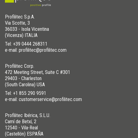
Profilitec S.p.A.
Via Scotte, 3
36033 - Isola Vicentina
(Vicenza) ITALIA
Tel:
+39 0444 268311
e-mail: profilitec@profilitec.com
Profilitec Corp.
472 Meeting Street, Suite C #301
29403 - Charleston
(South Carolina) USA
Tel:
+1 855 290 9591
e-mail: customerservice@profilitec.com
Profilitec Ibérica, S.L.U.
Camí de Betxí, 2
12540 - Vila-Real
(Castellón) ESPAÑA