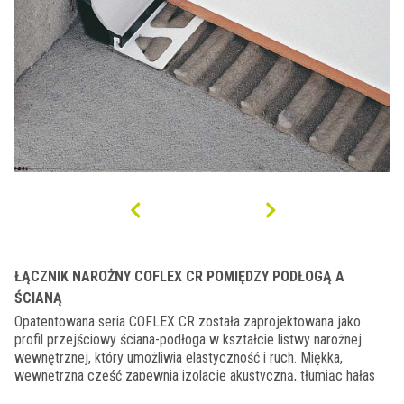
ŁĄCZNIK NAROŻNY COFLEX CR POMIĘDZY PODŁOGĄ A
ŚCIANĄ
Opatentowana seria COFLEX CR została zaprojektowana jako
profil przejściowy ściana-podłoga w kształcie listwy narożnej
wewnętrznej, który umożliwia elastyczność i ruch. Miękka,
wewnętrzna część zapewnia izolację akustyczną, tłumiąc hałas
kroków. Profil składa się z współwytłaczanego profilu z żywicy