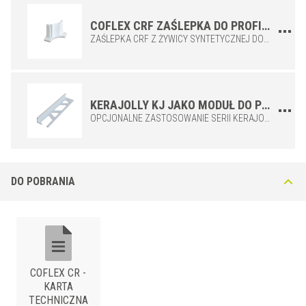
COFLEX CRF ZAŚLEPKA DO PROFILU COFLEX CR
ZAŚLEPKA CRF Z ŻYWICY SYNTETYCZNEJ DO STOSOWANIA Z PROFILEM COFLEX CR. UMOŻLIWIA ELEGANCKIE I PROSTE ZAMKNIĘCIE PROFILU, DOSTĘPNY W TEJ SAMEJ KOLORYSTYCE CO PROFIL CR.
KERAJOLLY KJ JAKO MODUŁ DO PRAWIDŁOWEGO MONTAŻU PROFILU COFLEX CR
OPCJONALNE ZASTOSOWANIE SERII KERAJOLLY KJ. PROFILE SĄ UMIESZCZANE W PODSTAWIE PROFILU COFLEX CR, CO POZWALA NA UŁOŻENIE PŁYTEK NA WYSOKOŚĆ RÓWNĄ ICH WYSOKOŚCI, ZACHOWUJĄC TYM SAMYM IDEALNE POŁĄCZENIA Z OKŁADZINĄ. KERAJOLLY KJ JEST DOSTĘPNY W WYSOKOŚCIACH 6; 8; 10; 12,5 MM. UWAGA: JEŚLI GRUBOŚĆ PŁYTKI WYNOSI 10 MM, NALEŻY ZASTOSOWAĆ PROFIL KERAJOLLY KJ (KJ80) O WYSOKOŚCI 8 MM, GDYŻ POŁĄCZENIE Z MODUŁEM BAZOWYM CR ZWIĘKSZA GRUBOŚĆ O 2 MM (PRZYWRACAJĄC ZMONTOWANY PROFIL DO PRAWIDŁOWEJ WYSOKOŚCI - 10 MM) .
DO POBRANIA
COFLEX CR -
KARTA
TECHNICZNA