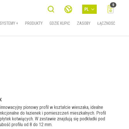
0
PL
SYSTEMY +
PRODUKTY
GDZIE KUPIĆ
ZASOBY
ŁĄCZNOŚĆ
K
nowacyjny pionowy profil w kształcie wieszaka, idealne
unkcjonalne do łazienek i pomieszczeń mieszkalnych. Profil
płytek kotwiących. W zestawie znajdują się podkładki pod
ubość profilu od 8 do 12 mm.