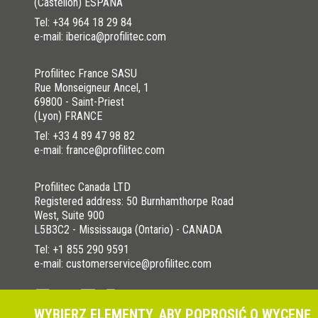
(Castellón) ESPAÑA
Tel:
+34 964 18 29 84
e-mail: iberica@profilitec.com
Profilitec France SASU
Rue Monseigneur Ancel, 1
69800 - Saint-Priest
(Lyon) FRANCE
Tel:
+33 4 89 47 98 82
e-mail: france@profilitec.com
Profilitec Canada LTD
Registered address: 50 Burnhamthorpe Road
West, Suite 900
L5B3C2 - Mississauga (Ontario) - CANADA
Tel:
+1 855 290 9591
e-mail: customerservice@profilitec.com
WYBIERZ ELEMENTY, ABY POPROSIĆ O WYCENĘ