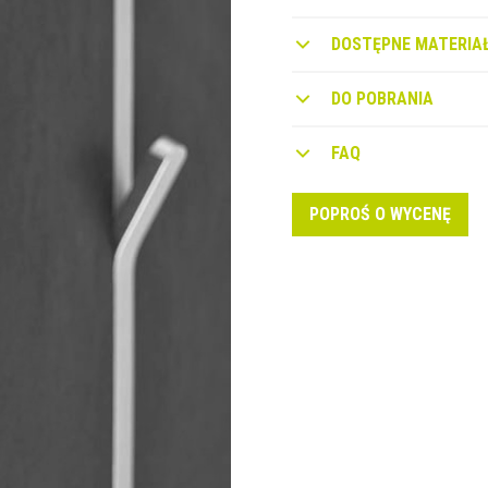
DOSTĘPNE MATERIAŁ
DO POBRANIA
FAQ
POPROŚ O WYCENĘ