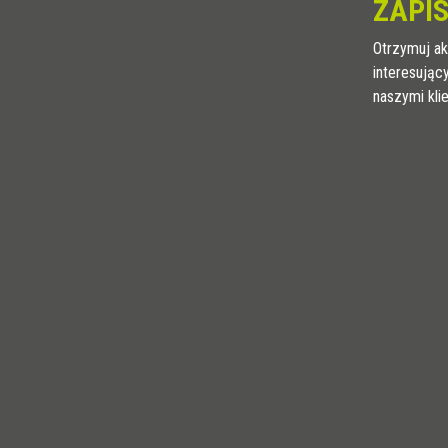
ZAPIS
Otrzymuj ak
interesując
naszymi kli