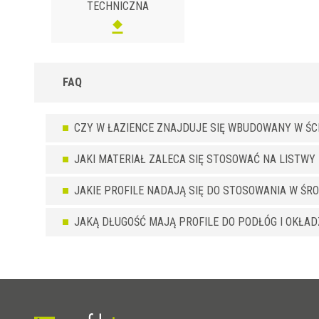
się na żądanej wysokości, a następnie przyciąć profil w górnej
TECHNICZNA
części, aby uzyskać wykończenie. Profil dostarczany jest z
metalowymi płytkami mocującymi, które należy zamontować d
ściany przed przyklejeniem płytek, za pomocą specjalnych
kołków. Można go dopasować do płytek o grubości od 8 mm do
10 / 12,5 mm za pomocą odpowiednich podkładek
FAQ
kompensacyjnych. Profil dostarczany jest w kolorze polerowan
powierzchni chromowanej (ASB), szlifowanej polerowanej
srebrnej (ASXB), szlifowanej polerowanej szampańskiej (ACXB)
CZY W ŁAZIENCE ZNAJDUJE SIĘ WBUDOWANY W ŚC
JAKI MATERIAŁ ZALECA SIĘ STOSOWAĆ NA LISTW
JAKIE PROFILE NADAJĄ SIĘ DO STOSOWANIA W Ś
JAKĄ DŁUGOŚĆ MAJĄ PROFILE DO PODŁÓG I OKŁADZ