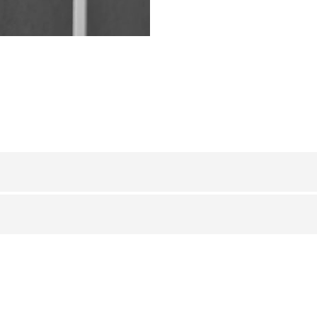
ALUMINUM
/ POLEROWANY
HxB (mm)
Art.
8 x 15
APP 15 ASB
y
ALUMINUM
/ PIASKOWANE BŁYSZCZĄCE POLEROWANE
HxB (mm)
Art.
a