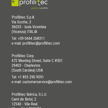
Profilitec S.p.A.
Via Scotte, 3
36033 - Isola Vicentina
(Vicenza) ITALIA
Tel:
+39 0444 268311
e-mail: profilitec@profilitec.com
Profilitec Corp.
472 Meeting Street, Suite C #301
29403 - Charleston
(South Carolina) USA
Tel:
+1 855 290 9591
e-mail: customerservice@profilitec.com
Profilitec Ibérica, S.L.U.
Camí de Betxí, 2
12540 - Vila-Real