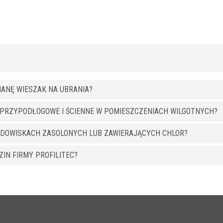
8 x 15
APP 15 ASXB
8 x 15
APP 15 ACXB
o
ej
.
IANĘ WIESZAK NA UBRANIA?
Y PRZYPODŁOGOWE I ŚCIENNE W POMIESZCZENIACH WILGOTNYCH?
RODOWISKACH ZASOLONYCH LUB ZAWIERAJĄCYCH CHLOR?
IN FIRMY PROFILITEC?