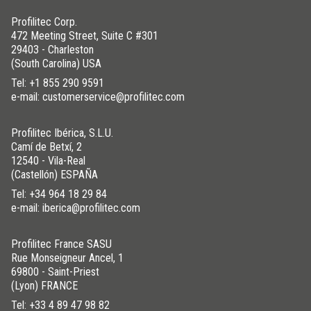
Profilitec Corp.
472 Meeting Street, Suite C #301
29403 - Charleston
(South Carolina) USA
Tel:
+1 855 290 9591
e-mail: customerservice@profilitec.com
Profilitec Ibérica, S.L.U.
Camí de Betxí, 2
12540 - Vila-Real
(Castellón) ESPAÑA
Tel:
+34 964 18 29 84
e-mail: iberica@profilitec.com
Profilitec France SASU
Rue Monseigneur Ancel, 1
69800 - Saint-Priest
(Lyon) FRANCE
Tel:
+33 4 89 47 98 82