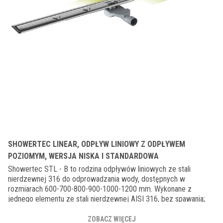
SHOWERTEC LINEAR, ODPŁYW LINIOWY Z ODPŁYWEM
POZIOMYM, WERSJA NISKA I STANDARDOWA
Showertec STL - B to rodzina odpływów liniowych ze stali
nierdzewnej 316 do odprowadzania wody, dostępnych w
rozmiarach 600-700-800-900-1000-1200 mm. Wykonane z
jednego elementu ze stali nierdzewnej AISI 316, bez spawania;
posiadają syfon z poziomym odpływem PCV o średnicy 40/50
mm i wielkości zaledwie 56 mm dla wersji LOW (STL-BL) i 73 mm
ZOBACZ WIĘCEJ