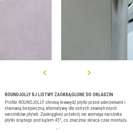
ROUNDJOLLY RJ LISTWY ZAOKRĄGLONE DO OKŁADZIN
Profile ROUNDJOLLY chronią krawędź płytki przed uderzeniami i
stanowią bezpieczną alternatywę dla ostrych zewnętrznych
narożników płytek. Zaokrąglony przekrój nie wymaga narożnika
płytki ściętego pod kątem 45°, co znacznie skraca czas montażu.
ROUNDJOLLY RJ I JEGO RÓŻNE FUNKCJE