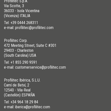
Profilitec S.p.A.
12,5
RJ 125 AOB
Złoto
Via Scotte, 3
36033 - Isola Vicentina
(Vicenza) ITALIA
ALUMINUM
/ MALOWANE PROSZKOWO
Tel:
+39 0444 268311
H (mm)
Art.
Kolor
e-mail: profilitec@profilitec.com
4,5
RJ 45 A11
Biały
6
RJ 60 A11
Biały
Profilitec Corp.
8
RJ 80 A11
Biały
472 Meeting Street, Suite C #301
29403 - Charleston
10
RJ 100 A11
Biały
(South Carolina) USA
12,5
RJ 125 A11
Biały
Tel:
+1 855 290 9591
4,5
RJ 45 A12
Biały
e-mail: customerservice@profilitec.com
6
RJ 60 A12
Biały
Profilitec Ibérica, S.L.U.
8
RJ 80 A12
Biały
Camí de Betxí, 2
10
RJ 100 A12
Biały
12540 - Vila-Real
(Castellón) ESPAÑA
12,5
RJ 125 A12
Biały
Tel:
+34 964 18 29 84
4,5
RJ 45 A21
Jasny szary
e-mail: iberica@profilitec.com
6
RJ 60 A21
Jasny szary