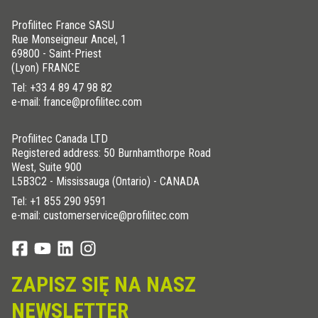
8
RJ 80 A21
Jasny szary
Profilitec France SASU
10
RJ 100 A21
Jasny szary
Rue Monseigneur Ancel, 1
69800 - Saint-Priest
4,5
RJ 45 A22
Pastelowy szary
(Lyon) FRANCE
6
RJ 60 A22
Pastelowy szary
Tel:
+33 4 89 47 98 82
8
RJ 80 A22
Pastelowy szary
e-mail: france@profilitec.com
10
RJ 100 A22
Pastelowy szary
Profilitec Canada LTD
12,5
RJ 125 A22
Pastelowy szary
Registered address: 50 Burnhamthorpe Road
4,5
RJ 45 A23
Cementowoszary
West, Suite 900
6
RJ 60 A23
Cementowoszary
L5B3C2 - Mississauga (Ontario) - CANADA
Tel:
+1 855 290 9591
8
RJ 80 A23
Cementowoszary
e-mail: customerservice@profilitec.com
10
RJ 100 A23
Cementowoszary
4,5
RJ 45 A31
Bahama Beż
6
RJ 60 A31
Bahama Beż
ZAPISZ SIĘ NA NASZ
8
RJ 80 A31
Bahama Beż
10
RJ 100 A31
Bahama Beż
NEWSLETTER