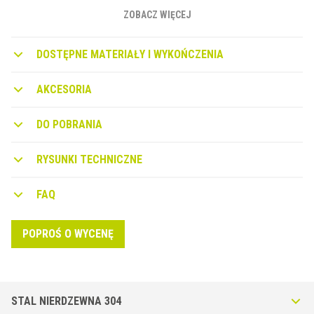
Szeroki zakres zastosowań • Wyrównywanie podłóg o tym
ZOBACZ WIĘCEJ
samym poziomie • Tworzenie pasów dekoracyjnych •
Wyrównywanie zewnętrznej krawędzi pionowych okładzin •
DOSTĘPNE MATERIAŁY I WYKOŃCZENIA
Obramowania wycieraczek • Wykończenie krawędzi okładzin
ceramicznych i płytek zastosowanych jako listwy przypodłogowe
• Profile schodowe
AKCESORIA
DO POBRANIA
RYSUNKI TECHNICZNE
FAQ
POPROŚ O WYCENĘ
STAL NIERDZEWNA 304