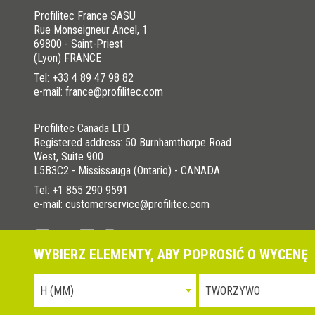
Profilitec France SASU
Rue Monseigneur Ancel, 1
69800 - Saint-Priest
(Lyon) FRANCE
Tel:
+33 4 89 47 98 82
e-mail: france@profilitec.com
Profilitec Canada LTD
Registered address: 50 Burnhamthorpe Road
West, Suite 900
L5B3C2 - Mississauga (Ontario) - CANADA
Tel:
+1 855 290 9591
e-mail: customerservice@profilitec.com
WYBIERZ ELEMENTY, ABY POPROSIĆ O WYCENĘ
Polityka prywatności
Cookies Policy
La nostra politica per l
H (MM)
TWORZYWO