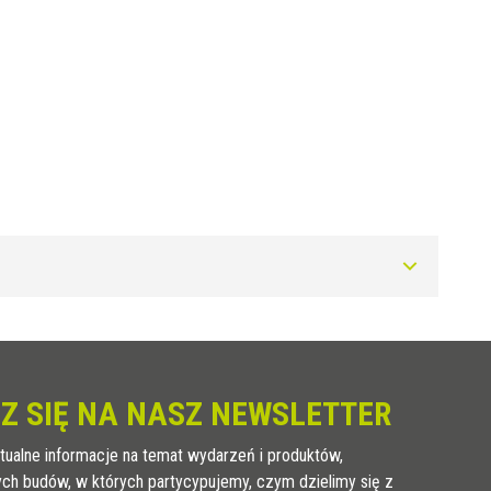
Art.
RD 80 ON
Z SIĘ NA NASZ NEWSLETTER
RD 100 ON
RD 125 ON
tualne informacje na temat wydarzeń i produktów,
RD 150 ON
ych budów, w których partycypujemy, czym dzielimy się z