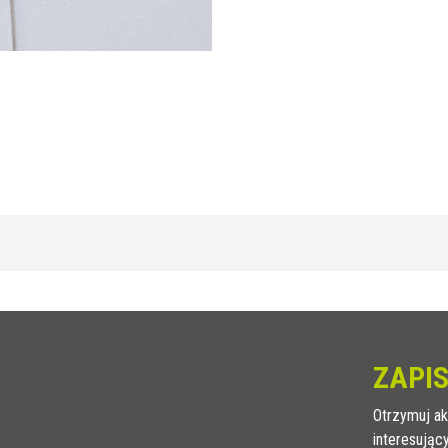
MOSIĄDZ
/ NATURALNE
H (mm)
8
ZAPIS
10
12,5
Otrzymuj ak
15
interesując