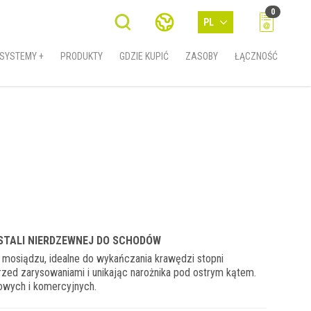
0
PL
SYSTEMY +
PRODUKTY
GDZIE KUPIĆ
ZASOBY
ŁĄCZNOŚĆ
 STALI NIERDZEWNEJ DO SCHODÓW
 i mosiądzu, idealne do wykańczania krawędzi stopni
rzed zarysowaniami i unikając narożnika pod ostrym kątem.
owych i komercyjnych.