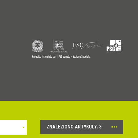
9770242
© Copyright 2026 - Profilitec S.p.A - All right reserved
ZNALEZIONO ARTYKUŁY:
8