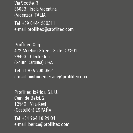
Dostępny w kolorze mosiądzu naturalnego (ON) lub mosiądzu
Via Scotte, 3
polerowanego (OL).
36033 - Isola Vicentina
(Vicenza) ITALIA
Tel:
+39 0444 268311
e-mail: profilitec@profilitec.com
Profilitec Corp.
472 Meeting Street, Suite C #301
29403 - Charleston
(South Carolina) USA
Tel:
+1 855 290 9591
e-mail: customerservice@profilitec.com
Profilitec Ibérica, S.L.U.
Camí de Betxí, 2
12540 - Vila-Real
(Castellón) ESPAÑA
Tel:
+34 964 18 29 84
e-mail: iberica@profilitec.com