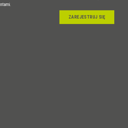
entami.
ZAREJESTRUJ SIĘ
Art.
RD 80 OL
RD 100 OL
RD 125 OL
RD 150 OL