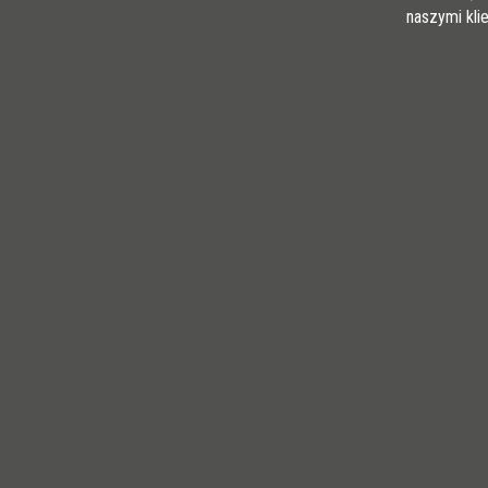
naszymi kli
MOSIĄDZ
/ BŁYSZCZĄCY
H (mm)
8
10
12,5
15