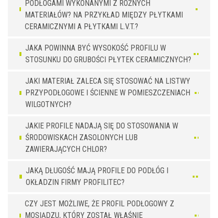
PODŁOGAMI WYKONANYMI Z RÓŻNYCH
MATERIAŁÓW? NA PRZYKŁAD MIĘDZY PŁYTKAMI
CERAMICZNYMI A PŁYTKAMI L.V.T.?
JAKA POWINNA BYĆ WYSOKOŚĆ PROFILU W
STOSUNKU DO GRUBOŚCI PŁYTEK CERAMICZNYCH?
JAKI MATERIAŁ ZALECA SIĘ STOSOWAĆ NA LISTWY
PRZYPODŁOGOWE I ŚCIENNE W POMIESZCZENIACH
WILGOTNYCH?
JAKIE PROFILE NADAJĄ SIĘ DO STOSOWANIA W
ŚRODOWISKACH ZASOLONYCH LUB
ZAWIERAJĄCYCH CHLOR?
JAKĄ DŁUGOŚĆ MAJĄ PROFILE DO PODŁÓG I
OKŁADZIN FIRMY PROFILITEC?
CZY JEST MOŻLIWE, ŻE PROFIL PODŁOGOWY Z
MOSIĄDZU, KTÓRY ZOSTAŁ WŁAŚNIE