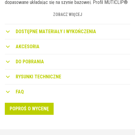
dopasowane układając się na szynie bazowej. Profil MUTICLIP®
CLF 450 ma kształt umożliwiający łatwe łączenie podłóg o różnej
grubości. Innowacyjne połączenie umożliwia obracanie się profilu
ZOBACZ WIĘCEJ
wykończeniowego i idealne kompensowanie wszystkich
niezbędnych różnic na poziomie podłogi.
DOSTĘPNE MATERIAŁY I WYKOŃCZENIA
AKCESORIA
DO POBRANIA
RYSUNKI TECHNICZNE
FAQ
POPROŚ O WYCENĘ