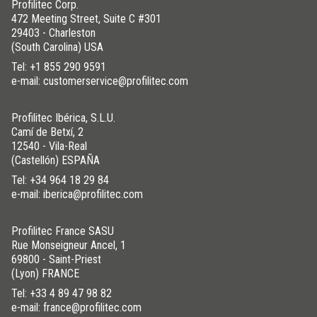
Profilitec Corp.
472 Meeting Street, Suite C #301
29403 - Charleston
(South Carolina) USA
Tel:
+1 855 290 9591
e-mail: customerservice@profilitec.com
Profilitec Ibérica, S.L.U.
Camí de Betxí, 2
12540 - Vila-Real
(Castellón) ESPAÑA
Tel:
+34 964 18 29 84
e-mail: iberica@profilitec.com
Profilitec France SASU
Rue Monseigneur Ancel, 1
69800 - Saint-Priest
(Lyon) FRANCE
Tel:
+33 4 89 47 98 82
e-mail: france@profilitec.com