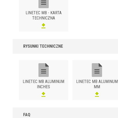
dużym natężeniu ruchu przemysłowego, a także do eleganckich
detali mieszkalnych. Wilgoć i czynniki żrące mogą utleniać
odsłonięte powierzchnie. Polerowanie profilu konwencjonalną
LINETEC MB - KARTA
polerką przywróci mu blask w mgnieniu oka.
TECHNICZNA
MB-A
RYSUNKI TECHNICZNE
MB-O
LINETEC MB ALUMINUM
LINETEC MB ALUMINUM
INCHES
MM
FAQ