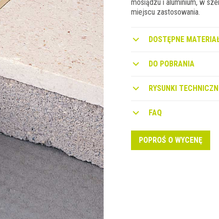
mosiądzu i aluminium, w sze
miejscu zastosowania.
DOSTĘPNE MATERIAŁ
DO POBRANIA
RYSUNKI TECHNICZN
FAQ
POPROŚ O WYCENĘ