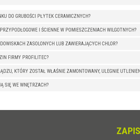
NKU DO GRUBOŚCI PŁYTEK CERAMICZNYCH?
Y PRZYPODŁOGOWE I ŚCIENNE W POMIESZCZENIACH WILGOTNYCH?
RODOWISKACH ZASOLONYCH LUB ZAWIERAJĄCYCH CHLOR?
IN FIRMY PROFILITEC?
IĄDZU, KTÓRY ZOSTAŁ WŁAŚNIE ZAMONTOWANY, ULEGNIE UTLENIEN
JĄ SIĘ WE WNĘTRZACH?
ZAPIS