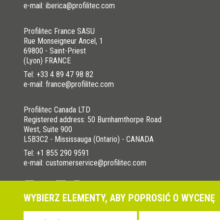
e-mail: iberica@profilitec.com
Profilitec France SASU
Rue Monseigneur Ancel, 1
69800 - Saint-Priest
(Lyon) FRANCE
Tel:
+33 4 89 47 98 82
e-mail: france@profilitec.com
Profilitec Canada LTD
Registered address: 50 Burnhamthorpe Road
West, Suite 900
L5B3C2 - Mississauga (Ontario) - CANADA
Tel:
+1 855 290 9591
e-mail: customerservice@profilitec.com
WYBIERZ ELEMENTY, ABY POPROSIĆ O WYCENĘ
Polityka prywatności
Cookies Policy
La nostra politica per l