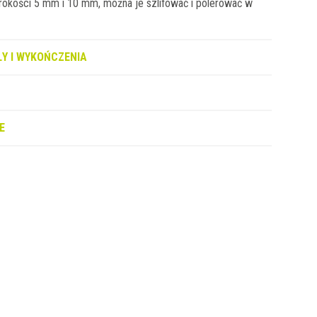
rokości 5 mm i 10 mm, można je szlifować i polerować w
Y I WYKOŃCZENIA
E