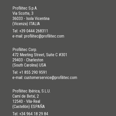
Profilitec S.p.A.
Via Scotte, 3
36033 - Isola Vicentina
(Vicenza) ITALIA
Tel:
+39 0444 268311
e-mail: profilitec@profilitec.com
Profilitec Corp.
472 Meeting Street, Suite C #301
29403 - Charleston
(South Carolina) USA
Tel:
+1 855 290 9591
e-mail: customerservice@profilitec.com
Profilitec Ibérica, S.L.U.
Camí de Betxí, 2
12540 - Vila-Real
(Castellón) ESPAÑA
Tel:
+34 964 18 29 84