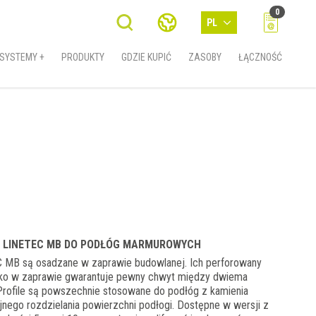
0
PL
SYSTEMY +
PRODUKTY
GDZIE KUPIĆ
ZASOBY
ŁĄCZNOŚĆ
E LINETEC MB DO PODŁÓG MARMUROWYCH
C MB są osadzane w zaprawie budowlanej. Ich perforowany
oko w zaprawie gwarantuje pewny chwyt między dwiema
Profile są powszechnie stosowane do podłóg z kamienia
jnego rozdzielania powierzchni podłogi. Dostępne w wersji z