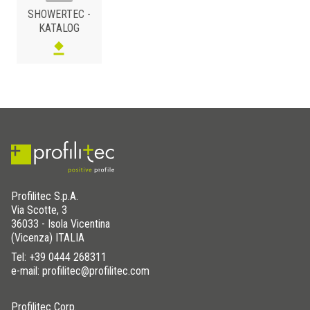
SHOWERTEC -
KATALOG
STAL NIERDZEWNA 316
/ KAFELKI
B (mm)
Art.
600
STL- CT 600
700
STL- CT 700
800
STL- CT 800
900
STL- CT 900
Profilitec S.p.A.
Via Scotte, 3
1000
STL- CT 1000
36033 - Isola Vicentina
1200
STL- CT 1200
(Vicenza) ITALIA
Tel:
+39 0444 268311
e-mail: profilitec@profilitec.com
Profilitec Corp.