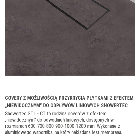
COVERY Z MOŻLIWOŚCIĄ PRZYKRYCIA PŁYTKAMI Z EFEKTEM
„NIEWIDOCZNYM” DO ODPŁYWÓW LINIOWYCH SHOWERTEC
Showertec STL - CT to rodzina coverów z efektem
„niewidocznym” do odwodnień liniowych, dostępnych w
rozmiarach 600-700-800-900-1000-1200 mm. Wykonane z
aluminiowego wspornika, na który nakładana jest membrana,
umożliwiająca łatwe przyklejanie płytki. System spoczywa na