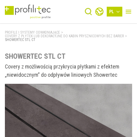
PL
PROFILE I SYSTEMY ODWADNIAJĄCE
>
COVERY Z PŁYTEK LUB DEKORACYJNE DO KABIN PRYSZNICOWYCH BEZ BARIER
>
SHOWERTEC STL CT
SHOWERTEC STL CT
Covery z możliwością przykrycia płytkami z efektem
„niewidocznym” do odpływów liniowych Showertec