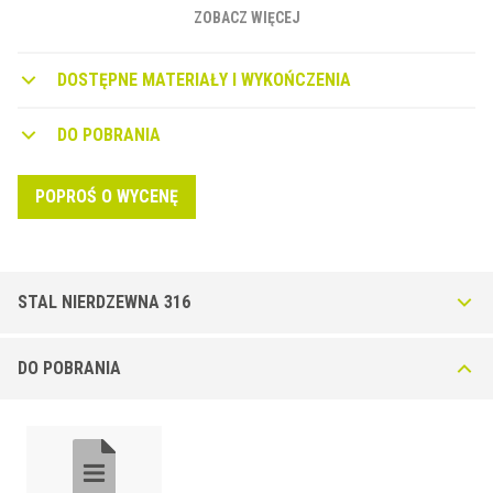
stalowym korpusie z plastikowymi nóżkami, które amortyzują
ZOBACZ WIĘCEJ
transmisję akustyczną. Wyspy na kanale, na których spoczywają
nóżki, umożliwiają łatwy przepływ wody i gwarantują stabilność
DOSTĘPNE MATERIAŁY I WYKOŃCZENIA
części pokrytej płytkami nawet podczas użytkowania przez
pieszych.
DO POBRANIA
POPROŚ O WYCENĘ
STAL NIERDZEWNA 316
Showertec linear STL-CT Cover stalowy do wklejenia
DO POBRANIA
płytki
Cover ze stali nierdzewnej AISI 316 z możliwością wklejenia płytek.
Efekt niewidoczny.