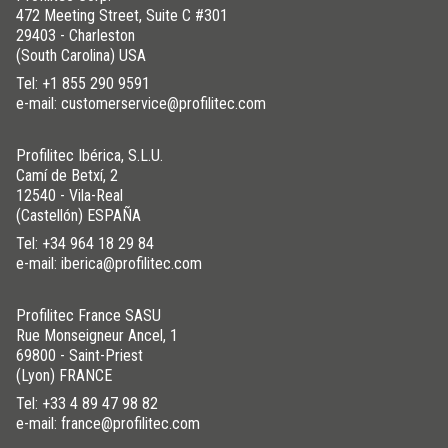
472 Meeting Street, Suite C #301
29403 - Charleston
(South Carolina) USA
Tel:
+1 855 290 9591
e-mail: customerservice@profilitec.com
Profilitec Ibérica, S.L.U.
Camí de Betxí, 2
12540 - Vila-Real
(Castellón) ESPAÑA
Tel:
+34 964 18 29 84
e-mail: iberica@profilitec.com
Profilitec France SASU
Rue Monseigneur Ancel, 1
69800 - Saint-Priest
(Lyon) FRANCE
Tel:
+33 4 89 47 98 82
e-mail: france@profilitec.com