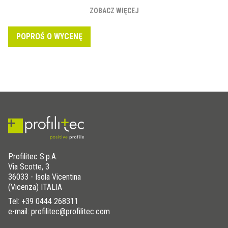
umożliwiają dostęp w celu przyszłej konserwacji. Idealne na
ZOBACZ WIĘCEJ
tarasy, balkony, ogrody dachowe i chodniki
POPROŚ O WYCENĘ
Profilitec S.p.A.
Via Scotte, 3
36033 - Isola Vicentina
(Vicenza) ITALIA
Tel:
+39 0444 268311
e-mail: profilitec@profilitec.com