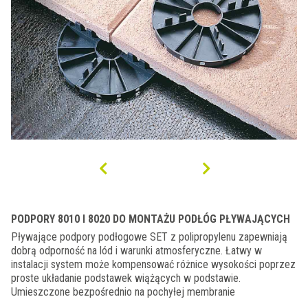
PODPORY 8010 I 8020 DO MONTAŻU PODŁÓG PŁYWAJĄCYCH
Pływające podpory podłogowe SET z polipropylenu zapewniają
dobrą odporność na lód i warunki atmosferyczne. Łatwy w
instalacji system może kompensować różnice wysokości poprzez
proste układanie podstawek wiążących w podstawie.
Umieszczone bezpośrednio na pochyłej membranie
wodoodpornej zapewniają podniesiony system drenażu i