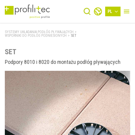
PL
SYSTEMY UKŁADANIA PODŁÓG PŁYWAJĄCYCH
>
WSPORNIKI DO ​​PODŁÓG PODNIESIONYCH
>
SET
SET
Podpory 8010 i 8020 do montażu podłóg pływających