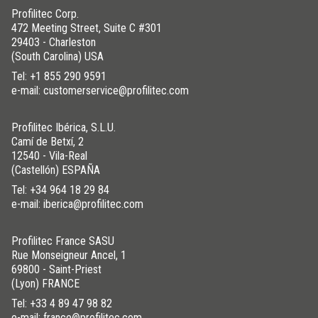
Profilitec Corp.
472 Meeting Street, Suite C #301
29403 - Charleston
(South Carolina) USA
Tel:
+1 855 290 9591
e-mail: customerservice@profilitec.com
Profilitec Ibérica, S.L.U.
Camí de Betxí, 2
12540 - Vila-Real
(Castellón) ESPAÑA
Tel:
+34 964 18 29 84
e-mail: iberica@profilitec.com
Profilitec France SASU
Rue Monseigneur Ancel, 1
69800 - Saint-Priest
(Lyon) FRANCE
Tel:
+33 4 89 47 98 82
e-mail: france@profilitec.com