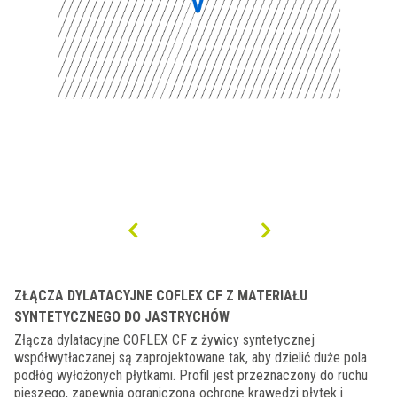
ZŁĄCZA DYLATACYJNE COFLEX CF Z MATERIAŁU
SYNTETYCZNEGO DO JASTRYCHÓW
Złącza dylatacyjne COFLEX CF z żywicy syntetycznej
współwytłaczanej są zaprojektowane tak, aby dzielić duże pola
podłóg wyłożonych płytkami. Profil jest przeznaczony do ruchu
pieszego, zapewnia ograniczoną ochronę krawędzi płytek i