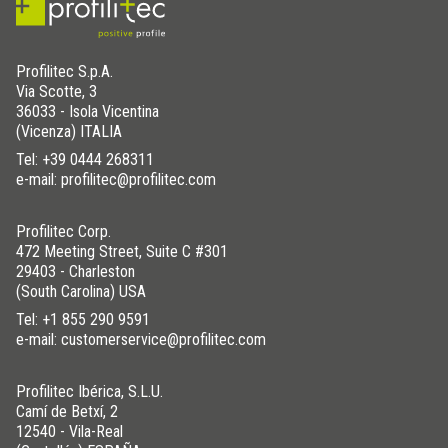
Profilitec S.p.A.
Via Scotte, 3
36033 - Isola Vicentina
(Vicenza) ITALIA
Tel:
+39 0444 268311
e-mail: profilitec@profilitec.com
Profilitec Corp.
472 Meeting Street, Suite C #301
29403 - Charleston
(South Carolina) USA
Tel:
+1 855 290 9591
e-mail: customerservice@profilitec.com
Profilitec Ibérica, S.L.U.
Camí de Betxí, 2
12540 - Vila-Real