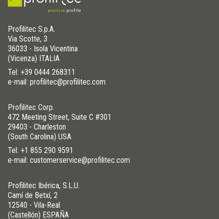
Profilitec S.p.A.
Via Scotte, 3
36033 - Isola Vicentina
(Vicenza) ITALIA
Tel:
+39 0444 268311
e-mail: profilitec@profilitec.com
Profilitec Corp.
472 Meeting Street, Suite C #301
29403 - Charleston
(South Carolina) USA
Tel:
+1 855 290 9591
e-mail: customerservice@profilitec.com
Profilitec Ibérica, S.L.U.
Camí de Betxí, 2
12540 - Vila-Real
(Castellón) ESPAÑA