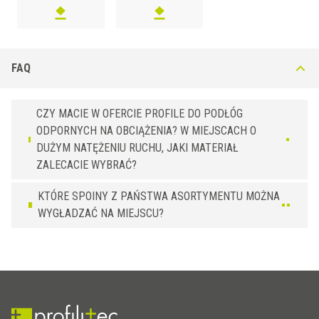
12,5
CTR 125 IL23
Cementowoszary
15
CTR 150 IL23
Cementowoszary
20
CTR 200 IL23
Cementowoszary
FAQ
3
CTR 30 IL51
Czarny
4,5
CTR 45 IL51
Czarny
6
CTR 60 IL51
Czarny
CZY MACIE W OFERCIE PROFILE DO PODŁÓG
8
CTR 80 IL51
Czarny
ODPORNYCH NA OBCIĄŻENIA? W MIEJSCACH O
DUŻYM NATĘŻENIU RUCHU, JAKI MATERIAŁ
10
CTR 100 IL51
Czarny
ZALECACIE WYBRAĆ?
12,5
CTR 125 IL51
Czarny
15
CTR 150 IL51
Czarny
KTÓRE SPOINY Z PAŃSTWA ASORTYMENTU MOŻNA
20
CTR 200 IL51
Czarny
WYGŁADZAĆ NA MIEJSCU?