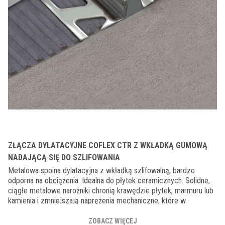
ZŁĄCZA DYLATACYJNE COFLEX CTR Z WKŁADKĄ GUMOWĄ
NADAJĄCĄ SIĘ DO SZLIFOWANIA
Metalowa spoina dylatacyjna z wkładką szlifowalną, bardzo
odporna na obciążenia. Idealna do płytek ceramicznych. Solidne,
ciągłe metalowe narożniki chronią krawędzie płytek, marmuru lub
kamienia i zmniejszają naprężenia mechaniczne, które w
przypadku intensywnego ruchu mogą naruszyć integralność
podłogi. Metalowe części boczne składają się z profilu typu
ZOBACZ WIĘCEJ