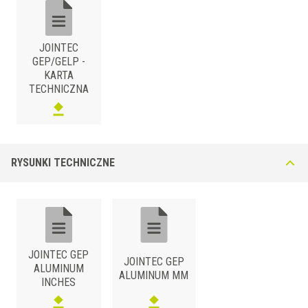
37 lub 47 mm. Na życzenie dostępne są wersje żebrowane lub wkładki
gumowe gładkie.
JOINTEC
GEP/GELP -
KARTA
TECHNICZNA
ALUMINUM
/ NATURALNE
RYSUNKI TECHNICZNE
B1xH (mm)
Art.
Kolor
20
GEP 200 AN23
Cementowoszary
50
GEP 500 AN23
Cementowoszary
20
GEP 200 AN51
Czarny
JOINTEC GEP
50
GEP 500 AN51
Czarny
JOINTEC GEP
ALUMINUM
ALUMINUM MM
INCHES