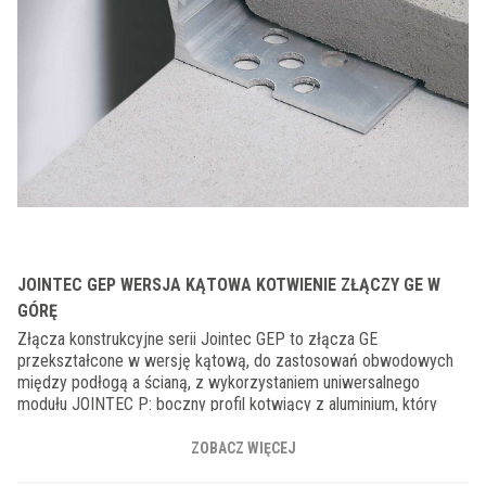
JOINTEC GEP WERSJA KĄTOWA KOTWIENIE ZŁĄCZY GE W
GÓRĘ
Złącza konstrukcyjne serii Jointec GEP to złącza GE
przekształcone w wersję kątową, do zastosowań obwodowych
między podłogą a ścianą, z wykorzystaniem uniwersalnego
modułu JOINTEC P: boczny profil kotwiący z aluminium, który
można stosować zarówno „do góry”, do kotwienia do ściany, jest
ukryty w szczelinie obwodowej podłogi. Szczeliny (37 mm)
ZOBACZ WIĘCEJ
poziome + 7 / -6 mm dylatacje pionowe + 2 / -2 mm.