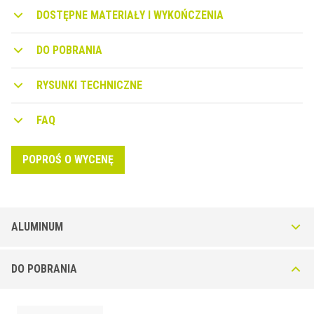
DOSTĘPNE MATERIAŁY I WYKOŃCZENIA
DO POBRANIA
RYSUNKI TECHNICZNE
FAQ
POPROŚ O WYCENĘ
ALUMINUM
Jointec GEP-A w kolorze naturalnego aluminium +
DO POBRANIA
wkładka z żywicy prerenowej
Łączy szczelinę 40/50 mm. Wersja obwodowa serii połączeń
konstrukcyjnych JOINTEC GM/GML z wkładką gumową o szerokości