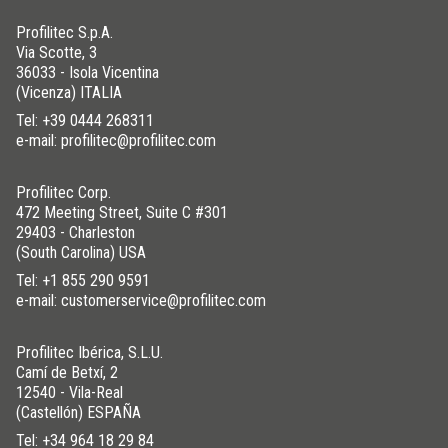
Profilitec S.p.A.
Via Scotte, 3
36033 - Isola Vicentina
(Vicenza) ITALIA
Tel:
+39 0444 268311
e-mail: profilitec@profilitec.com
Profilitec Corp.
472 Meeting Street, Suite C #301
29403 - Charleston
(South Carolina) USA
Tel:
+1 855 290 9591
e-mail: customerservice@profilitec.com
Profilitec Ibérica, S.L.U.
Camí de Betxí, 2
12540 - Vila-Real
(Castellón) ESPAÑA
Tel:
+34 964 18 29 84