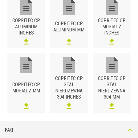
80
CP 80 OLA
Z naklejką
100
CP 100 OLA
Z naklejką
COPRITEC CP
COPRITEC CP
COPRITEC CP
60
CP 60 OLN
Bez przylepca
ALUMINUM
MOSIĄDZ
ALUMINUM MM
INCHES
INCHES
80
CP 80 OLN
Bez przylepca
100
CP 100 OLN
Bez przylepca
COPRITEC CP
COPRITEC CP
COPRITEC CP
STAL
STAL
MOSIĄDZ MM
NIERDZEWNA
NIERDZEWNA
304 INCHES
304 MM
FAQ