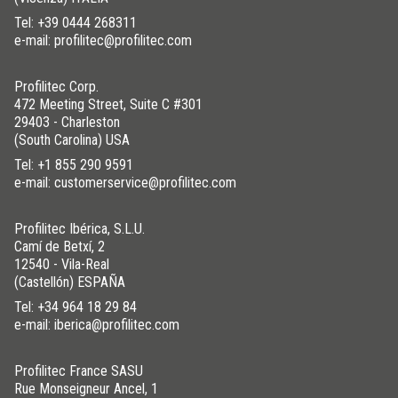
Tel:
+39 0444 268311
e-mail: profilitec@profilitec.com
Profilitec Corp.
472 Meeting Street, Suite C #301
29403 - Charleston
(South Carolina) USA
Tel:
+1 855 290 9591
e-mail: customerservice@profilitec.com
Profilitec Ibérica, S.L.U.
Camí de Betxí, 2
12540 - Vila-Real
(Castellón) ESPAÑA
Tel:
+34 964 18 29 84
e-mail: iberica@profilitec.com
Profilitec France SASU
Rue Monseigneur Ancel, 1