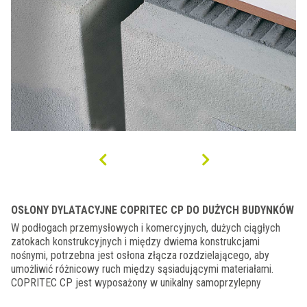
OSŁONY DYLATACYJNE COPRITEC CP DO DUŻYCH BUDYNKÓW
W podłogach przemysłowych i komercyjnych, dużych ciągłych
zatokach konstrukcyjnych i między dwiema konstrukcjami
nośnymi, potrzebna jest osłona złącza rozdzielającego, aby
umożliwić różnicowy ruch między sąsiadującymi materiałami.
COPRITEC CP jest wyposażony w unikalny samoprzylepny
materiał, który zapewnia doskonałą absorpcję ruchu. Jeśli