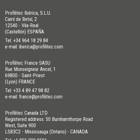
Profilitec Ibérica, S.L.U.
Camí de Betxí, 2
12540 - Vila-Real
(Castellón) ESPAÑA
Tel:
+34 964 18 29 84
e-mail: iberica@profilitec.com
Profilitec France SASU
Rue Monseigneur Ancel, 1
69800 - Saint-Priest
(Lyon) FRANCE
Tel:
+33 4 89 47 98 82
e-mail: france@profilitec.com
Profilitec Canada LTD
Registered address: 50 Burnhamthorpe Road
West, Suite 900
L5B3C2 - Mississauga (Ontario) - CANADA