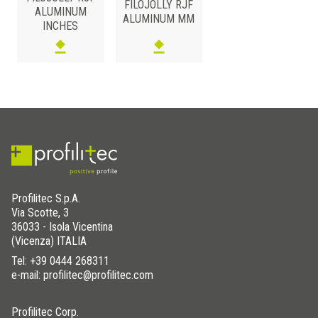
FILOJOLLY RJF
ALUMINUM
ALUMINUM MM
INCHES
ALUMINIUM
/ ELOXIERT
H (mm)
Art.
Farbe
20
RJF 200 AS
Silber
Profilitec S.p.A.
Via Scotte, 3
36033 - Isola Vicentina
(Vicenza) ITALIA
Tel:
+39 0444 268311
e-mail: profilitec@profilitec.com
Profilitec Corp.