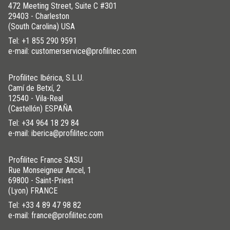
472 Meeting Street, Suite C #301
29403 - Charleston
(South Carolina) USA
Tel:
+1 855 290 9591
e-mail: customerservice@profilitec.com
Profilitec Ibérica, S.L.U.
Camí de Betxí, 2
12540 - Vila-Real
(Castellón) ESPAÑA
Tel:
+34 964 18 29 84
e-mail: iberica@profilitec.com
Profilitec France SASU
Rue Monseigneur Ancel, 1
69800 - Saint-Priest
(Lyon) FRANCE
Tel:
+33 4 89 47 98 82
e-mail: france@profilitec.com