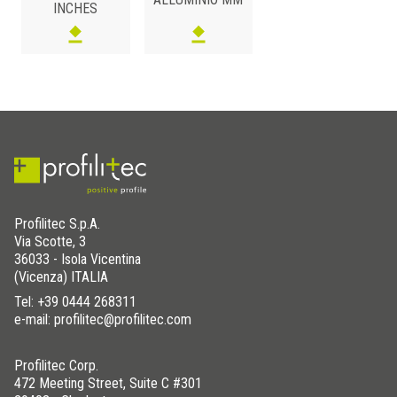
INCHES
ALLUMINIO
/ ANODIZZATO
H (mm)
Art.
Colore
20
RJF 200 AS
Argento
Profilitec S.p.A.
Via Scotte, 3
36033 - Isola Vicentina
(Vicenza) ITALIA
Tel:
+39 0444 268311
e-mail: profilitec@profilitec.com
Profilitec Corp.
472 Meeting Street, Suite C #301