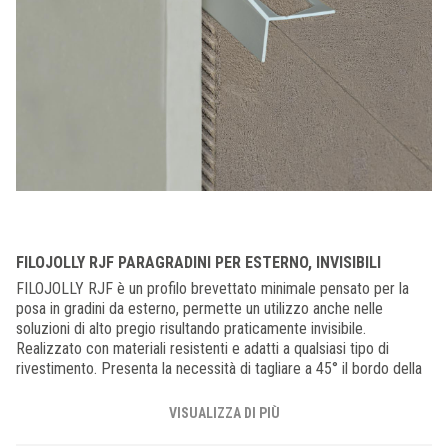
FILOJOLLY RJF PARAGRADINI PER ESTERNO, INVISIBILI
FILOJOLLY RJF è un profilo brevettato minimale pensato per la
posa in gradini da esterno, permette un utilizzo anche nelle
soluzioni di alto pregio risultando praticamente invisibile.
Realizzato con materiali resistenti e adatti a qualsiasi tipo di
rivestimento. Presenta la necessità di tagliare a 45° il bordo della
piastrella per un perfetto allineamento. Il vantaggio offerto da RJF
è la possibilità di ottenere una finitura dal design minimale, con una
VISUALIZZA DI PIÙ
scelta di materiali resistenti e abbinabili perfettamente a qualsiasi