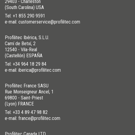
29403 - Charleston
(South Carolina) USA
Tel:
+1 855 290 9591
e-mail: customerservice@profilitec.com
Profilitec Ibérica, S.L.U.
Camí de Betxí, 2
12540 - Vila-Real
(Castellón) ESPAÑA
Tel:
+34 964 18 29 84
e-mail: iberica@profilitec.com
Profilitec France SASU
Rue Monseigneur Ancel, 1
69800 - Saint-Priest
(Lyon) FRANCE
Tel:
+33 4 89 47 98 82
e-mail: france@profilitec.com
Profilitec Canada LTD