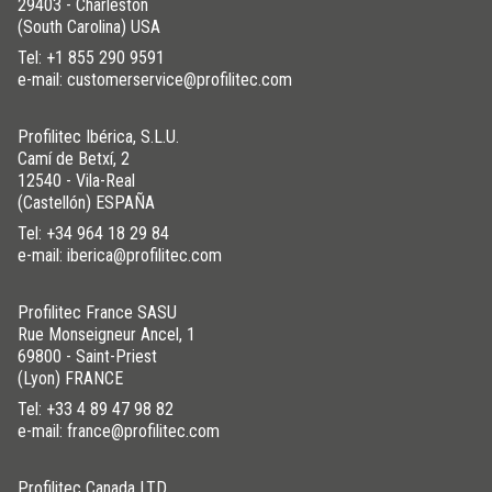
29403 - Charleston
(South Carolina) USA
Tel:
+1 855 290 9591
e-mail: customerservice@profilitec.com
Profilitec Ibérica, S.L.U.
Camí de Betxí, 2
12540 - Vila-Real
(Castellón) ESPAÑA
Tel:
+34 964 18 29 84
e-mail: iberica@profilitec.com
Profilitec France SASU
Rue Monseigneur Ancel, 1
69800 - Saint-Priest
(Lyon) FRANCE
Tel:
+33 4 89 47 98 82
e-mail: france@profilitec.com
Profilitec Canada LTD