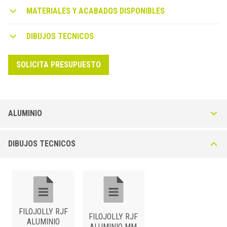
MATERIALES Y ACABADOS DISPONIBLES
DIBUJOS TECNICOS
SOLICITA PRESUPUESTO
ALUMINIO
Filojolly RJF-A en Aluminio Anodizado
DIBUJOS TECNICOS
Perfil de aluminio con superficie Anodizado Plata (AS) o Anodizado
Cromo Brillante (ASB), ofrece una adecuada protección de la parte
vista.
FILOJOLLY RJF
FILOJOLLY RJF
ALUMINIO
ALUMINIO MM