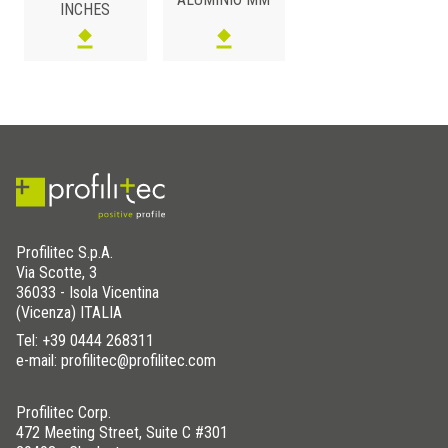
INCHES
ALUMINIO
/ ANODIZADO
H (mm)
Art.
Color
20
RJF 200 AS
Plata
Profilitec S.p.A.
Via Scotte, 3
36033 - Isola Vicentina
(Vicenza) ITALIA
Tel:
+39 0444 268311
e-mail: profilitec@profilitec.com
Profilitec Corp.
472 Meeting Street, Suite C #301