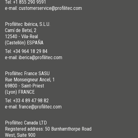
Tel:
+1 855 290 9591
e-mail: customerservice@profilitec.com
Profilitec Ibérica, S.L.U.
Camí de Betxí, 2
12540 - Vila-Real
(Castellón) ESPAÑA
Tel:
+34 964 18 29 84
e-mail: iberica@profilitec.com
Profilitec France SASU
Rue Monseigneur Ancel, 1
69800 - Saint-Priest
(Lyon) FRANCE
Tel:
+33 4 89 47 98 82
e-mail: france@profilitec.com
Profilitec Canada LTD
Registered address: 50 Burnhamthorpe Road
West, Suite 900