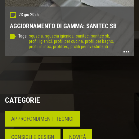
23 giu 2025
AGGIORNAMENTO DI GAMMA: SANITEC SB
Tags:
sguscia,
sguscia igienica,
sanitec,
sanitec sb,
profili igienici,
profili per cucina,
profili per bagno,
profili in inox,
profilitec,
profili per rivestimenti
CATEGORIE
APPROFONDIMENTI TECNICI
CONSIGLI E DESIGN
NOVITÀ