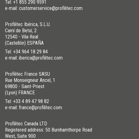
Tel:
+1 855 290 9591
e-mail: customerservice@profilitec.com
Profilitec Ibérica, S.L.U.
Camí de Betxí, 2
12540 - Vila-Real
(Castellón) ESPAÑA
Tel:
+34 964 18 29 84
e-mail: iberica@profilitec.com
Profilitec France SASU
Rue Monseigneur Ancel, 1
69800 - Saint-Priest
(Lyon) FRANCE
Tel:
+33 4 89 47 98 82
e-mail: france@profilitec.com
Profilitec Canada LTD
Registered address: 50 Burnhamthorpe Road
West, Suite 900