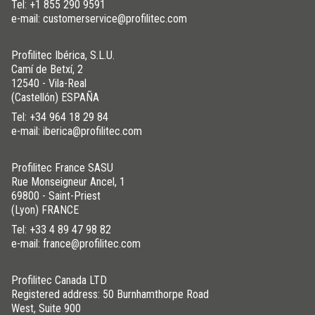
Tel:
+1 855 290 9591
e-mail: customerservice@profilitec.com
Profilitec Ibérica, S.L.U.
Camí de Betxí, 2
12540 - Vila-Real
(Castellón) ESPAÑA
Tel:
+34 964 18 29 84
e-mail: iberica@profilitec.com
Profilitec France SASU
Rue Monseigneur Ancel, 1
69800 - Saint-Priest
(Lyon) FRANCE
Tel:
+33 4 89 47 98 82
e-mail: france@profilitec.com
Profilitec Canada LTD
Registered address: 50 Burnhamthorpe Road
West, Suite 900