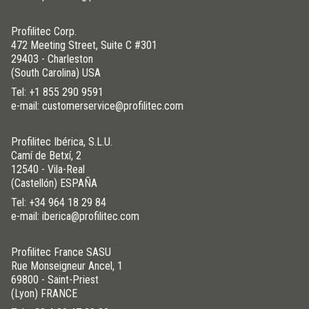
Profilitec Corp.
472 Meeting Street, Suite C #301
29403 - Charleston
(South Carolina) USA
Tel:
+1 855 290 9591
e-mail: customerservice@profilitec.com
Profilitec Ibérica, S.L.U.
Camí de Betxí, 2
12540 - Vila-Real
(Castellón) ESPAÑA
Tel:
+34 964 18 29 84
e-mail: iberica@profilitec.com
Profilitec France SASU
Rue Monseigneur Ancel, 1
69800 - Saint-Priest
(Lyon) FRANCE