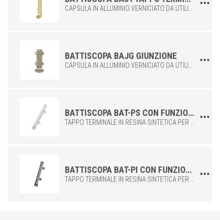
CAPSULA IN ALLUMINIO VERNICIATO DA UTILIZZARE CON IL BATTISCOPA BA PER LA CHIUSURA TERMINALE
45
BA 450 AM11
Bianco Opaco
60
BA 600 AM11
Bianco Opaco
80
BA 800 AM11
Bianco Opaco
BATTISCOPA BAJG GIUNZIONE
45
BA 450 A54
Nero Opaco
CAPSULA IN ALLUMINIO VERNICIATO DA UTILIZZARE CON IL BATTISCOPA BA PER RACCORDARE PIÙ PROFILI TRA LORO
60
BA 600 A54
Nero Opaco
80
BA 800 ASA
Nero Opaco
BATTISCOPA BAT-PS CON FUNZIONE DI TAPPO TERMINALE PER IL PROFILO BA IN ALLUMINIO
TAPPO TERMINALE IN RESINA SINTETICA PER IL BATTISCOPA BA-A IN ALLUMINIO ANODIZZATO. IDEALE PER REALIZZARE GIUNZIONI IN MODO ADEGUATO E PRECISO. DISPONIBILE IN ALTEZZA 60 O 80 MM. PLASTICA COLOR ARGENTO.
BATTISCOPA BAT-PI CON FUNZIONE DI TAPPO TERMINALE PER IL PROFILO BA IN ACCIAIO (IL)
TAPPO TERMINALE IN RESINA SINTETICA PER IL BATTISCOPA BA-I IN ACCIAIO INOX. IDEALE PER REALIZZARE GIUNZIONI IN MODO ADEGUATO E PRECISO. DISPONIBILE IN ALTEZZA 60 O 80 MM. PLASTICA COLOR INOX.