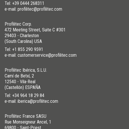
Tel:
+39 0444 268311
e-mail: profilitec@profilitec.com
Profilitec Corp.
472 Meeting Street, Suite C #301
29403 - Charleston
(South Carolina) USA
Tel:
+1 855 290 9591
e-mail: customerservice@profilitec.com
Profilitec Ibérica, S.L.U.
Camí de Betxí, 2
12540 - Vila-Real
(Castellón) ESPAÑA
Tel:
+34 964 18 29 84
e-mail: iberica@profilitec.com
Profilitec France SASU
Rue Monseigneur Ancel, 1
69800 - Saint-Priest