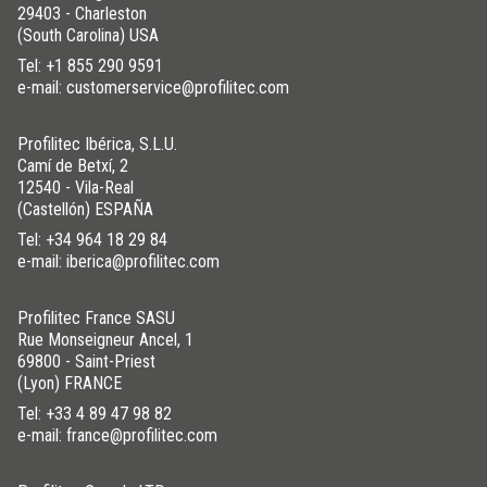
29403 - Charleston
(South Carolina) USA
Tel:
+1 855 290 9591
e-mail: customerservice@profilitec.com
Profilitec Ibérica, S.L.U.
Camí de Betxí, 2
12540 - Vila-Real
(Castellón) ESPAÑA
Tel:
+34 964 18 29 84
e-mail: iberica@profilitec.com
Profilitec France SASU
Rue Monseigneur Ancel, 1
69800 - Saint-Priest
(Lyon) FRANCE
Tel:
+33 4 89 47 98 82
e-mail: france@profilitec.com